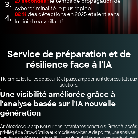
27 secondes :
le temps de propagation de
3.
1
cybercriminalité le plus rapide
82 %
des détections en 2025 étaient sans
4.
1
logiciel malveillant
Service de préparation et de
résilience face à l'IA
Refermez les failles de sécurité et passez rapidement des résultats aux
solutions.
Une visibilité améliorée grâce à
l'analyse basée sur l'IA nouvelle
génération
Arrêtez de vous appuyer sur des instantanés ponctuels. Grâce à l’accès
privilégié de CrowdStrike aux modèles cyber IA de pointe, une analyse