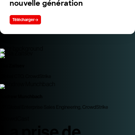
nouvelle génération
Télécharger
Elia Zaitsev
Global CTO, CrowdStrike
Andrew Munchbach
VP, Global Enterprise Sales Engineering, CrowdStrike
CrowdCast
La prise de