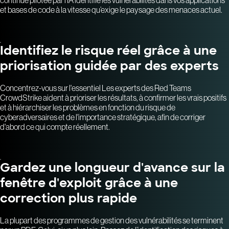
continue pilotée par l’IA identifie les vulnérabilités dans vos applications
et bases de code à la vitesse qu’exige le paysage des menaces actuel.
Identifiez le risque réel grâce à une
priorisation guidée par des experts
Concentrez-vous sur l'essentiel Les experts des Red Teams
CrowdStrike aident à prioriser les résultats, à confirmer les vrais positifs
et à hiérarchiser les problèmes en fonction du risque de
cyberadversaires et de l'importance stratégique, afin de corriger
d'abord ce qui compte réellement.
Gardez une longueur d'avance sur la
fenêtre d'exploit grâce à une
correction plus rapide
La plupart des programmes de gestion des vulnérabilités se terminent