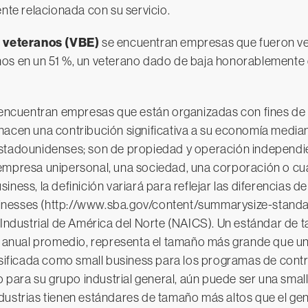
te relacionada con su servicio.
 veteranos (VBE)
se encuentran empresas que fueron ve
nos en un 51 %, un veterano dado de baja honorablemente
encuentran empresas que están organizadas con fines de l
hacen una contribución significativa a su economía media
estadounidenses; son de propiedad y operación independi
empresa unipersonal, una sociedad, una corporación o cual
ness, la definición variará para reflejar las diferencias de
inesses (http://www.sba.gov/content/summarysize-standar
n Industrial de América del Norte (NAICS). Un estándar d
anual promedio, representa el tamaño más grande que una
lasificada como small business para los programas de contr
ara su grupo industrial general, aún puede ser una small 
dustrias tienen estándares de tamaño más altos que el gene