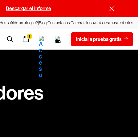
.
Descargar el informe
Has sufrido un ataque?
Blog
Contáctanos
Carreras
Innovaciones más recientes
1
Inicia la prueba gratis
dores