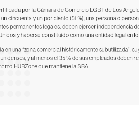
ertificada por la Cámara de Comercio LGBT de Los Ángel
 un cincuenta y un por ciento (51 %), una persona o per
tes permanentes legales, deben ejercer independencia d
 Unidos y haberse constituido como una entidad legal en l
 en una “zona comercial históricamente subutilizada”, cu
unidenses, y al menos el 35 % de sus empleados deben r
das como HUBZone que mantiene la SBA.
CrowdStrike gratis durante