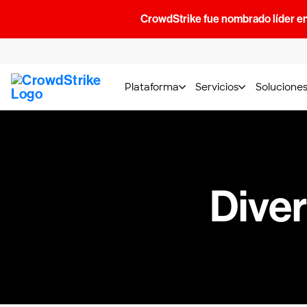
CrowdStrike fue nombrado líder e
Plataforma
Servicios
Solucione
Dive