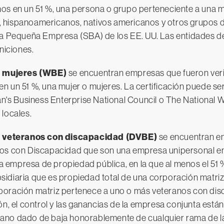
os en un 51 %, una persona o grupo perteneciente a una min
, hispanoamericanos, nativos americanos y otros grupos 
 la Pequeña Empresa (SBA) de los EE. UU. Las entidades d
niciones.
e mujeres (WBE)
se encuentran empresas que fueron veri
n un 51 %, una mujer o mujeres. La certificación puede s
's Business Enterprise National Council o The National
 locales.
e veteranos con discapacidad (DVBE)
se encuentran em
nos con Discapacidad que son una empresa unipersonal en 
 empresa de propiedad pública, en la que al menos el 51 
idiaria que es propiedad total de una corporación matriz, 
poración matriz pertenece a uno o más veteranos con dis
ión, el control y las ganancias de la empresa conjunta es
rano dado de baja honorablemente de cualquier rama de 