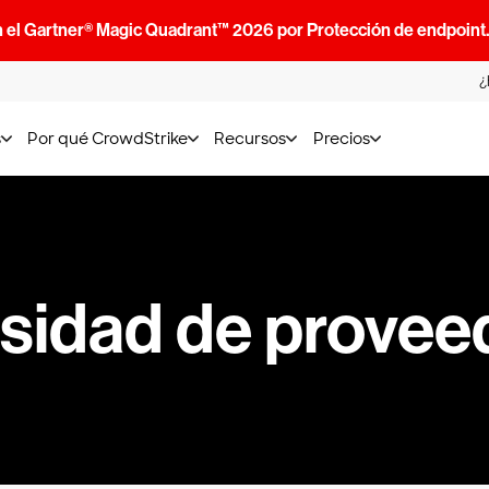
n el Gartner® Magic Quadrant™ 2026 por Protección de endpoint
¿
s
Por qué CrowdStrike
Recursos
Precios
rsidad de provee