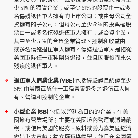
少 51% 的獨資企業；或至少 51% 的股票由一或多
名傷殘退伍軍人擁有的上市公司；或由母公司全
資擁有的子公司，但母公司至少 51% 的投票權股
票由一或多名傷殘退伍軍人擁有；或合資企業，
其中至少 51% 的合資企業管理、控制和收益由一
或多名傷殘退伍軍人擁有。傷殘退伍軍人是指從
美國軍隊任一軍種榮譽退役，並且因服役而永久
殘疾的退伍軍人。
退伍軍人商業企業 (VBE)
包括經驗證且認證至少
51% 由美國軍隊任一軍種榮譽退役之退伍軍人擁
有、營運和控制的企業。
小型企業 (SB)
包括以營利為目的的企業；在美
國擁有營業場所；主要在美國境內營運或透過納
稅，或使用美國的服務、原料或勞力為美國經濟
做出重大貢獻；獨立擁有與經營；並且在全國範