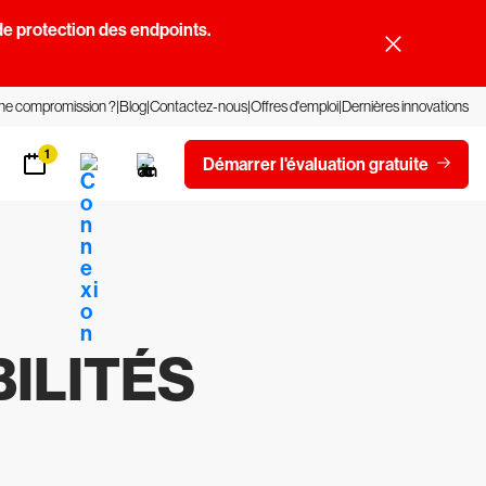
e protection des endpoints.
une compromission ?
Blog
Contactez-nous
Offres d'emploi
Dernières innovations
1
Démarrer l'évaluation gratuite
ILITÉS