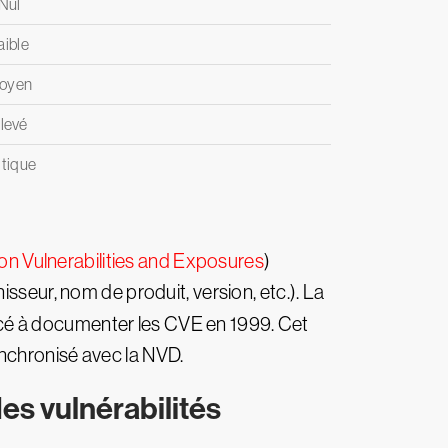
Nul
aible
oyen
levé
itique
 Vulnerabilities and Exposures
)
sseur, nom de produit, version, etc.). La
ncé à documenter les CVE en 1999. Cet
nchronisé avec la NVD.
des vulnérabilités