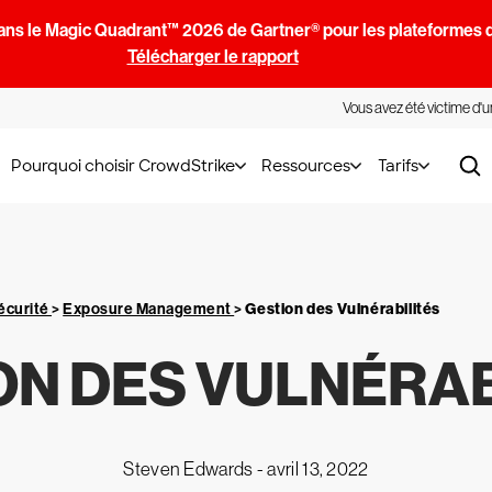
ans le Magic Quadrant™ 2026 de Gartner® pour les plateformes d
Télécharger le rapport
Vous avez été victime d'
Pourquoi choisir CrowdStrike
Ressources
Tarifs
écurité
>
Exposure Management
>
Gestion des Vulnérabilités
ON DES VULNÉRAB
Steven Edwards -
avril 13, 2022