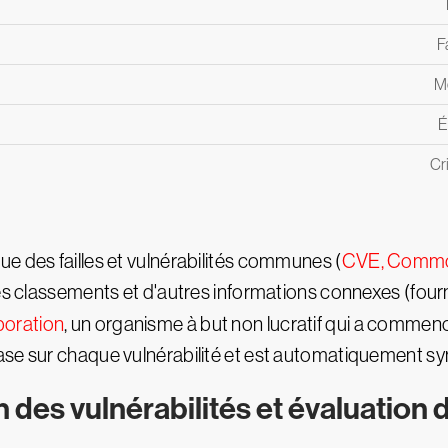
F
M
É
Cr
e des failles et vulnérabilités communes (
CVE, Common
es classements et d'autres informations connexes (fourni
oration
, un organisme à but non lucratif qui a comme
ase sur chaque vulnérabilité et est automatiquement sy
 des vulnérabilités et évaluation 