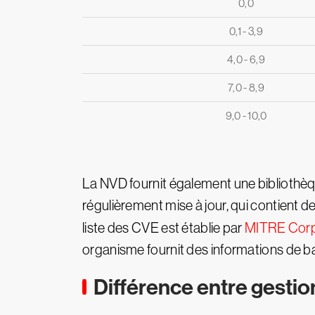
0,0
0,1 - 3,9
4,0 - 6,9
7,0 - 8,9
9,0 - 10,0
La NVD fournit également une bibliothèqu
régulièrement mise à jour, qui contient d
liste des CVE est établie par
MITRE Corp
organisme fournit des informations de b
Différence entre gestion