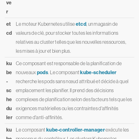
ve
r
et
Le moteur Kubernetes utilise
etcd
, un magasin de
cd
valeurs de clé, pour stocker toutes les informations
relatives au cluster telles que les nouvelles ressources,
les mises à jour et bien plus.
ku
Ce composant est responsable de la planification de
be
nouveaux
pods
. Le composant
kube-scheduler
-
recherche les pods sans nœud attribué et décide à quel
sc
emplacement les planifier. Il prend des décisions
he
complexes de planification selon des facteurs tels que les
du
exigences matérielles ou les contraintes d'affinités
ler
comme d'anti-affinités.
ku
Le composant
kube-controller-manager
exécute les
be
processus du contrôleur. Les clusters Kubernetes