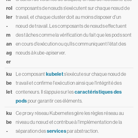
rol
composants de nœuds s'exécutent sur chaque nœud de
ler
travail, et chaque cluster doit au moins disposer d'un
-
nœud de travail. Les composants de nœuds effectuent
m
des tâches comme la vérification du fait que les pods sont
an
en cours d'exécution ou qu'ils communiquent l'état des
ag
nœuds à kube-apiserver.
er
ku
Le composant
kubelet
s'exécute sur chaque nœud de
be
travail et confirme l'exécution ainsi que l'intégrité des
let
conteneurs. Il s'appuie sur les
caractéristiques des
pods
pour garantir ces éléments.
ku
Ce proxy réseau Kubernetes gère les règles réseau au
be
niveau du nœud et contribue à l'implémentation de la
-
séparation des
services
par abstraction.