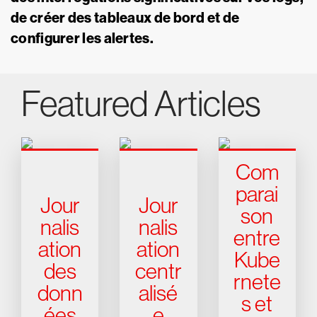
de créer des tableaux de bord et de
configurer les alertes.
Featured Articles
Com
parai
Jour
Jour
son
nalis
nalis
entre
ation
ation
Kube
des
centr
rnete
donn
alisé
s et
ées
e