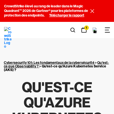
CrowdStrike élevé au rang de leader dans le Magic
Quadrant™ 2026 de Gartner® pour les plateformes de
protection des endpoints.
Télécharger le rapport
1
Cybersecurity 101: Les fondamentaux de la cybersécurité
>
Qu'est-
ce que Observability ?
>
Qu'est-ce qu'Azure Kubernetes Service
(AKS) ?
QU'EST-CE
QU'AZURE