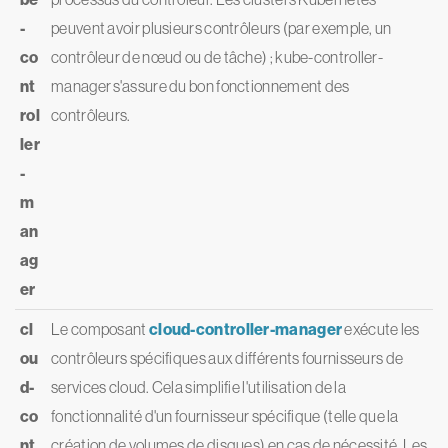
-
peuvent avoir plusieurs contrôleurs (par exemple, un
co
contrôleur de nœud ou de tâche) ; kube-controller-
nt
manager s'assure du bon fonctionnement des
rol
contrôleurs.
ler
-
m
an
ag
er
cl
Le composant
cloud-controller-manager
exécute les
ou
contrôleurs spécifiques aux différents fournisseurs de
d-
services cloud. Cela simplifie l'utilisation de la
co
fonctionnalité d'un fournisseur spécifique (telle que la
nt
création de volumes de disques) en cas de nécessité. Les