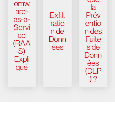
omw
la
are-
Exfilt
Prév
as-a-
ratio
entio
Servi
n de
n des
ce
Donn
Fuite
(RAA
ées
s de
S)
Donn
Expli
ées
qué
(DLP
) ?