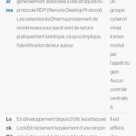
ar
généralement associées à des attaques du
un
ma
protocole RDP (Remote Desktop Protocol).
groupe
Les variantes de Dharma proviennent de
cybercri
nombreuses sources et sont de nature
minel
pratiquement identique, ce qui complique
iranien
l'identification de leur auteur.
motivé
par
l'appât du
gain.
Aucun
contrôle
centralis
é.
Lo
En développement depuis 2019, les attaques
Il est
ck
LockBit réclament le paiement d'une rançon
affilié à