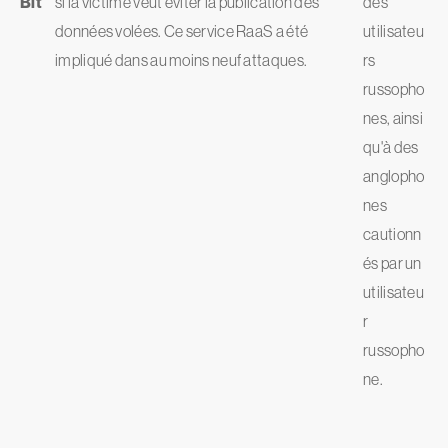
Bit
si la victime veut éviter la publication des
des
données volées. Ce service RaaS a été
utilisateu
impliqué dans au moins neuf attaques.
rs
russopho
nes, ainsi
qu'à des
anglopho
nes
cautionn
és par un
utilisateu
r
russopho
ne.