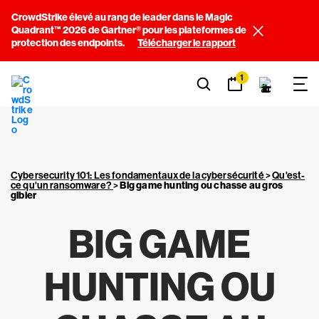
CrowdStrike élevé au rang de leader dans le Magic
Quadrant™ 2026 de Gartner® pour les plateformes de
protection des endpoints.
Télécharger le rapport
1
Cybersecurity 101: Les fondamentaux de la cybersécurité
>
Qu'est-
ce qu'un ransomware?
>
Big game hunting ou chasse au gros
gibier
BIG GAME
HUNTING OU