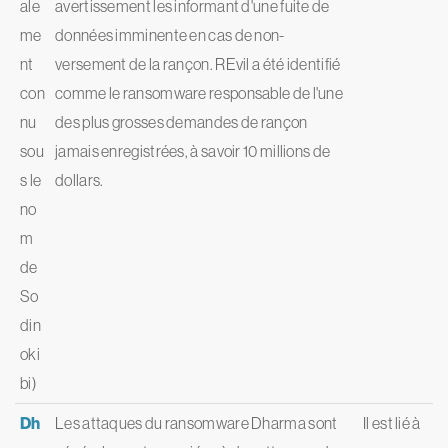
ale
avertissement les informant d'une fuite de
me
données imminente en cas de non-
nt
versement de la rançon. REvil a été identifié
con
comme le ransomware responsable de l'une
nu
des plus grosses demandes de rançon
sou
jamais enregistrées, à savoir 10 millions de
s le
dollars.
no
m
de
So
din
oki
bi)
Dh
Les attaques du ransomware Dharma sont
Il est lié à