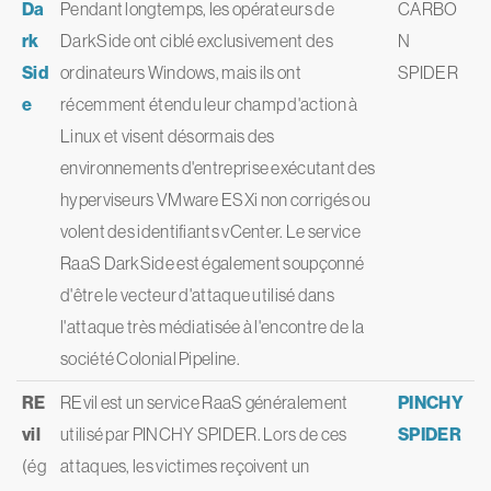
Da
Pendant longtemps, les opérateurs de
CARBO
rk
DarkSide ont ciblé exclusivement des
N
Sid
ordinateurs Windows, mais ils ont
SPIDER
e
récemment étendu leur champ d'action à
Linux et visent désormais des
environnements d'entreprise exécutant des
hyperviseurs VMware ESXi non corrigés ou
volent des identifiants vCenter. Le service
RaaS DarkSide est également soupçonné
d'être le vecteur d'attaque utilisé dans
l'attaque très médiatisée à l'encontre de la
société Colonial Pipeline.
RE
REvil est un service RaaS généralement
PINCHY
vil
utilisé par PINCHY SPIDER. Lors de ces
SPIDER
(ég
attaques, les victimes reçoivent un