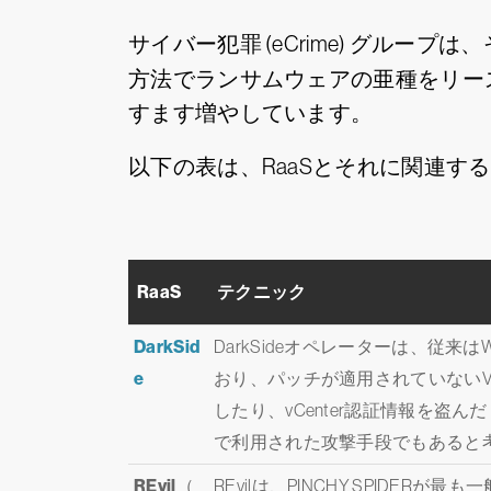
サイバー犯罪 (eCrime) グル
方法でランサムウェアの亜種をリー
すます増やしています。
以下の表は、RaaSとそれに関連
RaaS
テクニック
DarkSid
DarkSideオペレーターは、従来
e
おり、パッチが適用されていないVM
したり、vCenter認証情報を盗ん
で利用された攻撃手段でもあると
REvil
（
REvilは、PINCHY SPID