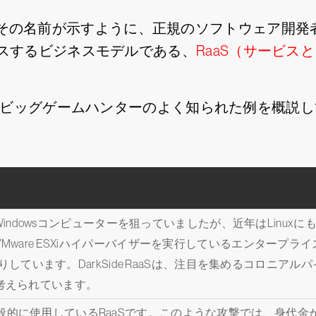
ープは、その名前が示すように、正規のソフトウェア開
スするビジネスモデルである、
RaaS（サービス
するビッグゲームハンターのよく知られた例を概説
はWindowsコンピューターを狙っていましたが、近年はLinux
ware ESXiハイパーバイザーを実行しているエンタープラ
だりしています。DarkSide RaaSは、注目を集めるコロニア
考えられています。
ERが最も一般的に使用しているRaaSです。このような攻撃では、身代