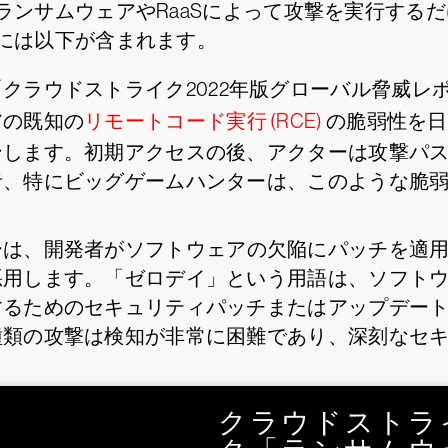
ランサムウェアやRaaSによって攻撃を実行する
には以下が含まれます。
「クラウドストライク2022年版グローバル脅威レ
アの既知の
リモートコード実行 (RCE)
の脆弱性を日
ンします。初期アクセスの後、アクターは攻撃パ
者、特にビッグゲームハンターは、このような脆
ーは、開発者がソフトウェアの欠陥にパッチを適
悪用します。「ゼロデイ」という用語は、ソフト
するためのセキュリティパッチまたはアップデート
種類の攻撃は検知が非常に困難であり、深刻なセ
クラウドストラ