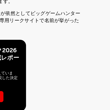
ます。
アが依然としてビッグゲームハンター
Hの専用リークサイトで名前が挙がった
2026
威レポー
えていま
説した決定