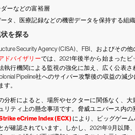
ーダーなどの富裕層
データ、医療記録などの機密データを保持する組
現状を探る
nfrastructure Security Agency (CISA)
アドバイザリー
では、2021年後半から始まった
法執行機関による監視の強化に加え、広く公表され
lonial Pipeline社へのサイバー攻撃後の収
ます。
の分析によると、場所やセクターに関係なく、大
ュリティ上の懸念事項です。脅威ユニバース内の
trike eCrime Index (ECX)
により、ビッグゲームハ
が確認されています。しかし、2021年9月以降