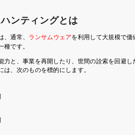
ムハンティングとは
は、通常、
ランサムウェア
を利用して大規模で価
一種です。
能力と、事業を再開したり、世間の詮索を回避し
には、次のものを標的にします。
関
関