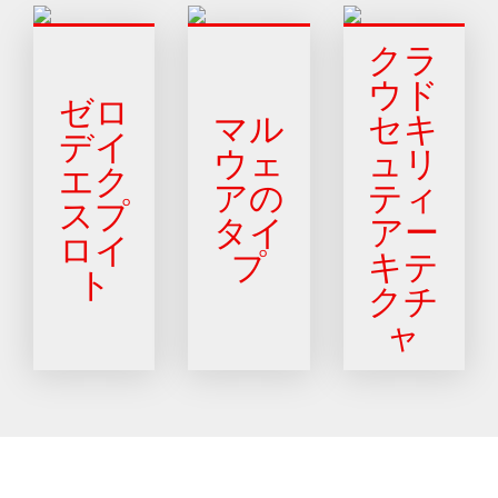
クラ
ウド
ゼロ
マル
セキ
デイ
ウェ
ュリ
エク
アの
ティ
スプ
タイ
アー
ロイ
プ
キテ
ト
クチ
ャ