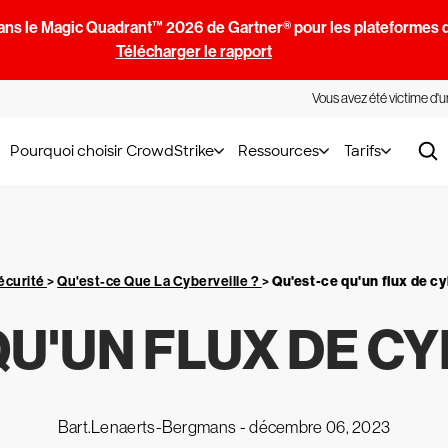
ans le Magic Quadrant™ 2026 de Gartner® pour les plateformes d
Télécharger le rapport
Vous avez été victime d'
Pourquoi choisir CrowdStrike
Ressources
Tarifs
écurité
>
Qu'est-ce Que La Cyberveille ?
>
Qu'est-ce qu'un flux de cy
QU'UN FLUX DE CY
Bart.Lenaerts-Bergmans -
décembre 06, 2023