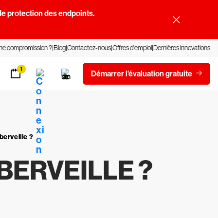
e protection des endpoints.
une compromission ?
Blog
Contactez-nous
Offres d'emploi
Dernières innovations
1
Démarrer l'évaluation gratuite
berveille ?
BERVEILLE ?