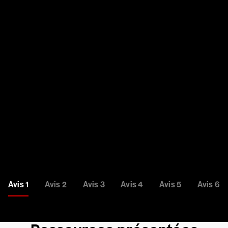
confiance pour
stopper les
attaques dans le
cloud
Lire les avis
Avis 1
Avis 2
Avis 3
Avis 4
Avis 5
Avis 6