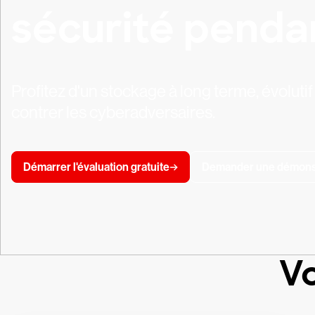
sécurité penda
Profitez d'un stockage à long terme, évolutif
contrer les cyberadversaires.
Démarrer l'évaluation gratuite
Demander une démons
Vo