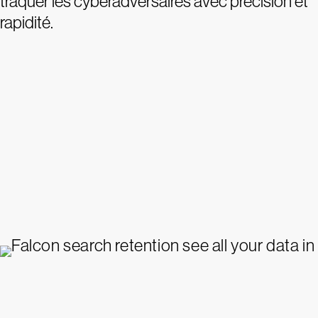
traquer les cyberadversaires avec précision et
rapidité.