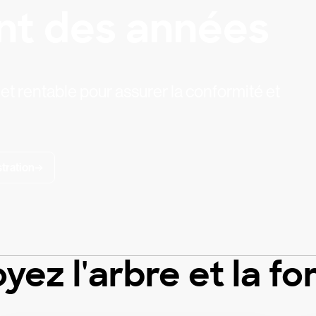
nt des années
 et rentable pour assurer la conformité et
tration
yez l'arbre et la fo