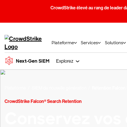
CrowdStrike élevé au rang de leader d
Plateforme
Services
Solutions
Next-Gen SIEM
Explorez
Plateforme
SIEM de nouvelle génération
Rétention Falcon
CrowdStrike Falcon® Search Retention
Conservez vos