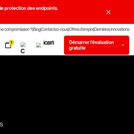
e protection des endpoints.
une compromission ?
Blog
Contactez-nous
Offres d'emploi
Dernières innovations
Démarrer l'évaluation
1
gratuite
es