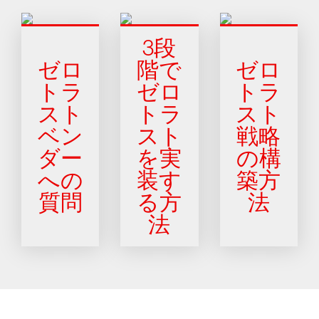
3段
ゼロ
階で
ゼロ
トラ
ゼロ
トラ
スト
トラ
スト
ベン
スト
戦略
ダー
を実
の構
への
装す
築方
質問
る方
法
法