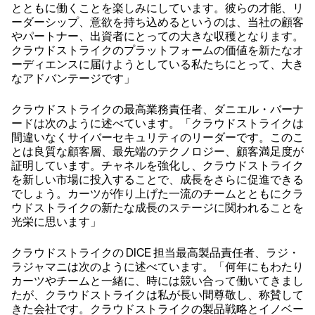
とともに働くことを楽しみにしています。彼らの才能、リ
ーダーシップ、意欲を持ち込めるというのは、当社の顧客
やパートナー、出資者にとっての大きな収穫となります。
クラウドストライクのプラットフォームの価値を新たなオ
ーディエンスに届けようとしている私たちにとって、大き
なアドバンテージです」
クラウドストライクの最高業務責任者、ダニエル・バーナ
ードは次のように述べています。「クラウドストライクは
間違いなくサイバーセキュリティのリーダーです。このこ
とは良質な顧客層、最先端のテクノロジー、顧客満足度が
証明しています。チャネルを強化し、クラウドストライク
を新しい市場に投入することで、成長をさらに促進できる
でしょう。カーツが作り上げた一流のチームとともにクラ
ウドストライクの新たな成長のステージに関われることを
光栄に思います」
クラウドストライクの DICE 担当最高製品責任者、ラジ・
ラジャマニは次のように述べています。「何年にもわたり
カーツやチームと一緒に、時には競い合って働いてきまし
たが、クラウドストライクは私が長い間尊敬し、称賛して
きた会社です。クラウドストライクの製品戦略とイノベー