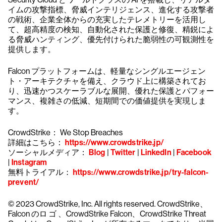
イムの攻撃指標、脅威インテリジェンス、進化する攻撃者
の戦術、企業全体からの充実したテレメトリーを活用し
て、超高精度の検知、自動化された保護と修復、精鋭によ
る脅威ハンティング、優先付けられた脆弱性の可観測性を
提供します。
Falcon プラットフォームは、軽量なシングルエージェン
ト・アーキテクチャを備え、クラウド上に構築されてお
り、迅速かつスケーラブルな展開、優れた保護とパフォー
マンス、複雑さの低減、短期間での価値提供を実現しま
す。
CrowdStrike： We Stop Breaches
詳細はこちら：
https://www.crowdstrike.jp/
ソーシャルメディア：
Blog
|
Twitter
|
LinkedIn
|
Facebook
|
Instagram
無料トライアル：
https://www.crowdstrike.jp/try-falcon-
prevent/
© 2023 CrowdStrike, Inc. All rights reserved. CrowdStrike、
Falcon のロ ゴ 、CrowdStrike Falcon、CrowdStrike Threat