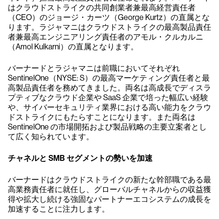
はクラウドストライクの共同創業者兼最高経営責任者
（CEO）のジョージ・カーツ（George Kurtz）の直属とな
ります。ラジャマニはクラウドストライクの最高製品責任
者兼最高エンジニアリング責任者のアモル・クルカルニ
（Amol Kulkarni）の直属となります。
バーナードとラジャマニは前職においてそれぞれ
SentinelOne（NYSE: S）の最高マーケティング責任者と最
高製品責任者を務めてきました。両名は高成長でディスラ
プティブなクラウド企業や SaaS 企業で培った幅広い経験
や、サイバーセキュリティ業界における高い能力をクラウ
ドストライクにもたらすことになります。また両名は
SentinelOne の市場開拓および製品戦略の主要立案者とし
て広く知られています。
チャネルと SMB セグメントの勢いを加速
バーナードはクラウドストライクの新たな幹部職である最
高業務責任者に就任し、グローバルチャネルからの収益獲
得や拡大し続ける強固なパートナーエコシステムの成長を
加速することに注力します。