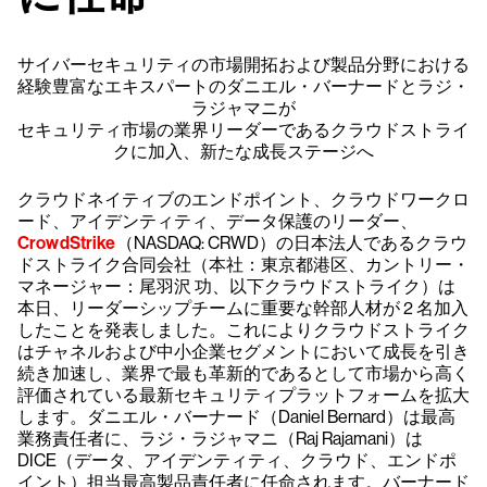
サイバーセキュリティの市場開拓および製品分野における
経験豊富なエキスパートのダニエル・バーナードとラジ・
ラジャマニが
セキュリティ市場の業界リーダーであるクラウドストライ
クに加入、新たな成長ステージへ
クラウドネイティブのエンドポイント、クラウドワークロ
ード、アイデンティティ、データ保護のリーダー、
CrowdStrike
（NASDAQ: CRWD）の日本法人であるクラウ
ドストライク合同会社（本社：東京都港区、カントリー・
マネージャー：尾羽沢 功、以下クラウドストライク）は
本日、リーダーシップチームに重要な幹部人材が 2 名加入
したことを発表しました。これによりクラウドストライク
はチャネルおよび中小企業セグメントにおいて成長を引き
続き加速し、業界で最も革新的であるとして市場から高く
評価されている最新セキュリティプラットフォームを拡大
します。ダニエル・バーナード（Daniel Bernard）は最高
業務責任者に、ラジ・ラジャマニ（Raj Rajamani）は
DICE（データ、アイデンティティ、クラウド、エンドポ
イント）担当最高製品責任者に任命されます。バーナード