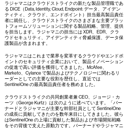
ラジャマニはクラウドストライクの新たな製品管理職であ
る DICE（Data, Identity, Cloud, Endpoint: データ、アイデン
ティティ、クラウド、エンドポイント）担当最高製品責任
者に就任し、クラウドストライクのさまざまな主要プラッ
トフォームソリューションに関する製品戦略、管理、提供
を担当します。ラジャマニの担当には XDR、EDR、クラ
ウドセキュリティ、アイデンティティ脅威保護、データ保
護製品が含まれます。
ラジャマニはこれまで業界を変革するクラウドやエンドポ
イントのセキュリティ企業において、製品イノベーション
の促進で高い評価を獲得してきました。McAfee、
Marketo、Cylance で製品およびテクノロジーに関わるリ
ーダーとしての主要な役割を歴任し、直近では
SentinelOne の最高製品責任者を務めました。
クラウドストライクの共同創業者兼 CEO、ジョージ・カ
ーツ（George Kurtz）は次のように述べています。「バー
ナードとラジャマニが主要な幹部社員として SentinelOne
の成長に貢献してきたのを数年来目にしてきました。彼ら
はSentinelOne の上場に貢献した製品および市場開拓戦略
をその背後で支えた原動力です。バーナードやラジャマニ