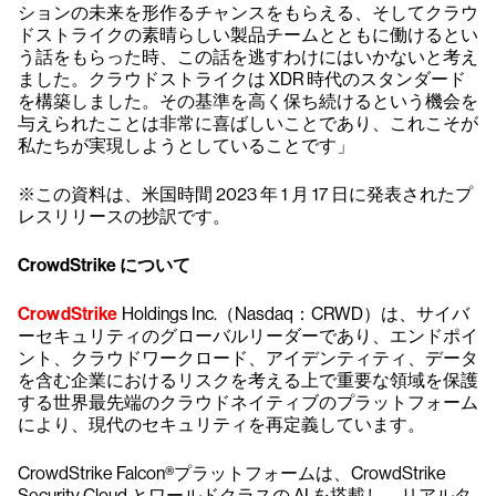
ションの未来を形作るチャンスをもらえる、そしてクラウ
ドストライクの素晴らしい製品チームとともに働けるとい
う話をもらった時、この話を逃すわけにはいかないと考え
ました。クラウドストライクは XDR 時代のスタンダード
を構築しました。その基準を高く保ち続けるという機会を
与えられたことは非常に喜ばしいことであり、これこそが
私たちが実現しようとしていることです」
※この資料は、米国時間 2023 年 1 月 17 日に発表されたプ
レスリリースの抄訳です。
CrowdStrike について
CrowdStrike
Holdings Inc.（Nasdaq：CRWD）は、サイバ
ーセキュリティのグローバルリーダーであり、エンドポイ
ント、クラウドワークロード、アイデンティティ、データ
を含む企業におけるリスクを考える上で重要な領域を保護
する世界最先端のクラウドネイティブのプラットフォーム
により、現代のセキュリティを再定義しています。
CrowdStrike Falcon®プラットフォームは、CrowdStrike
Security Cloud とワールドクラスの AI を搭載し、リアルタ