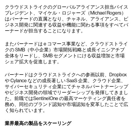
クラウドストライクのグローバルアライアンス担当バイス
プレジデント、マイケル・ロジャーズ（Michael Rogers）
はバーナードの直属となり、チャネル、アライアンス、ビ
ジネス開発に関連する収益や機能に関わる事項をすべてバ
ーナードが担当することになります。
またバーナードは e コマース事業など、クラウドストライ
クの SMB（中小企業）市場開拓戦略と成長イニシアチブ
全体をリードし、SMB セグメントにける収益増加と市場
シェア拡大を促進します。
バーナードはクラウドストライクへの参画以前、Dropbox
や Cylance などの成長著しい SaaS 企業、クラウド企業、
サイバーセキュリティ企業にてチャネルパートナーシップ
やビジネス開発の領域でリーダーシップを発揮してきまし
た。前職ではSentinelOne の最高マーケティング責任者を
務め、同社のブランド認知や市場認知を変革したことで広
く知られています。
業界最高の製品をスケーリング