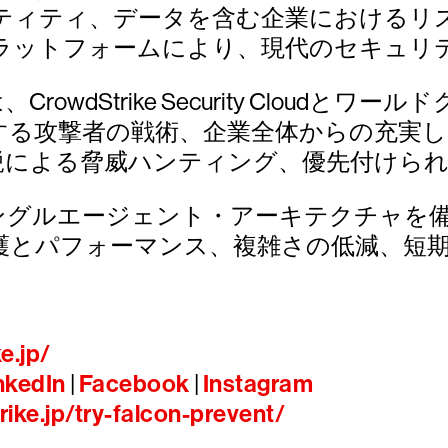
ティティ、データを含む企業におけるリ
ラットフォームにより、現代のセキュリ
ムは、CrowdStrike Security Clo
する攻撃者の戦術、企業全体からの充実
鋭による脅威ハンティング、優先付けられ
なシングルエージェント・アーキテクチャ
護とパフォーマンス、複雑さの低減、短
e.jp/
nkedIn
|
Facebook
|
Instagram
ike.jp/try-falcon-prevent/