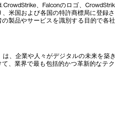
eserved. CrowdStrike、Falconのロゴ、CrowdStr
マークであり、米国および各国の特許商標局に登録さ
者の製品やサービスを識別する目的で各
ELL）は、企業や人々がデジタルの未来を
けて、業界で最も包括的かつ革新的なテ
トライクを15日間無料でお