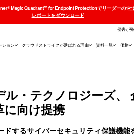
® Magic Quadrant™ for Endpoint Protectionでリ
レポートをダウンロード
侵害が発
ーション
クラウドストライクが選ばれる理由
資料一覧
価格
ル・テクノロジーズ、 
革に向け提携
ードするサイバーセキュリティ保護機能