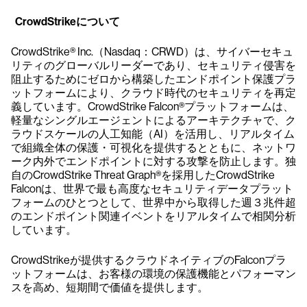
CrowdStrikeについて
CrowdStrike® Inc.（Nasdaq：CRWD）は、サイバーセキュ
リティのグローバルリーダーであり、セキュリティ侵害を
阻止するためにゼロから構築したエンドポイント保護プラ
ットフォームにより、クラウド時代のセキュリティを再定
義しています。CrowdStrike Falcon®プラットフォームは、
軽量なシングルエージェントによるアーキテクチャで、ク
ラウドスケールの人工知能（AI）を活用し、リアルタイム
で組織全体の保護・可視化を提供するとともに、ネットワ
ーク内外でエンドポイントに対する攻撃を防止します。独
自のCrowdStrike Threat Graph®を採用したCrowdStrike
Falconは、世界で最も高度なセキュリティデータプラット
フォームのひとつとして、世界中から取得した週３兆件超
のエンドポイント関連イベントをリアルタイムで相関分析
しています。
CrowdStrikeが提供するクラウドネイティブのFalconプラ
ットフォームは、お客様の環境の保護機能とパフォーマン
スを高め、短期間で価値を提供します。