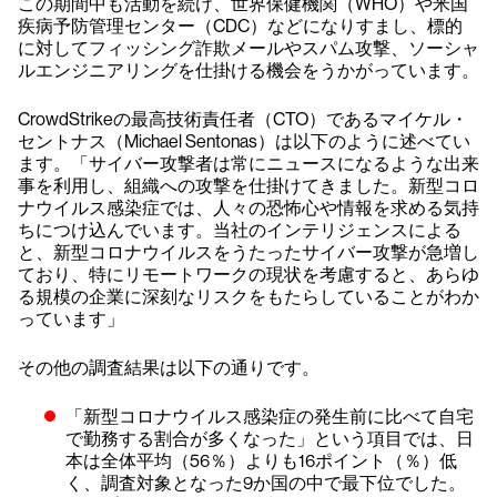
この期間中も活動を続け、世界保健機関（WHO）や米国
疾病予防管理センター（CDC）などになりすまし、標的
に対してフィッシング詐欺メールやスパム攻撃、ソーシャ
ルエンジニアリングを仕掛ける機会をうかがっています。
CrowdStrikeの最高技術責任者（CTO）であるマイケル・
セントナス（Michael Sentonas）は以下のように述べてい
ます。「サイバー攻撃者は常にニュースになるような出来
事を利用し、組織への攻撃を仕掛けてきました。新型コロ
ナウイルス感染症では、人々の恐怖心や情報を求める気持
ちにつけ込んでいます。当社のインテリジェンスによる
と、新型コロナウイルスをうたったサイバー攻撃が急増し
ており、特にリモートワークの現状を考慮すると、あらゆ
る規模の企業に深刻なリスクをもたらしていることがわか
っています」
その他の調査結果は以下の通りです。
「新型コロナウイルス感染症の発生前に比べて自宅
で勤務する割合が多くなった」という項目では、日
本は全体平均（56％）よりも16ポイント（％）低
く、調査対象となった9か国の中で最下位でした。