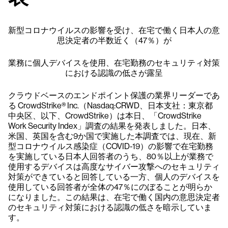
新型コロナウイルスの影響を受け、在宅で働く日本人の意
思決定者の半数近く（47％）が
業務に個人デバイスを使用、在宅勤務のセキュリティ対策
における認識の低さが露呈
クラウドベースのエンドポイント保護の業界リーダーであ
る CrowdStrike® Inc.（Nasdaq:CRWD、日本支社：東京都
中央区、以下、CrowdStrike）は本日、「CrowdStrike
Work Security Index」調査の結果を発表しました。日本、
米国、英国を含む9か国で実施した本調査では、現在、新
型コロナウイルス感染症（COVID-19）の影響で在宅勤務
を実施している日本人回答者のうち、80％以上が業務で
使用するデバイスは高度なサイバー攻撃へのセキュリティ
対策ができていると回答している一方、個人のデバイスを
使用している回答者が全体の47％にのぼることが明らか
になりました。この結果は、在宅で働く国内の意思決定者
のセキュリティ対策における認識の低さを暗示していま
す。