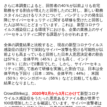
さらに本調査によると、回答者の40％が以前よりも在宅
勤務をする割合が増えたと回答したのに対し、新しい勤務
スタイルにおけるリスクについて、パンデミックの発生以
降にサイバーセキュリティに関する研修を受けたと回答し
た人は35％にとどまっています。これは、新型コロナウ
イルス感染症による環境下における、企業の業務上のサイ
バーセキュリティに関する課題がうかがわれます。
全体の調査結果と比較すると、現在の新型コロナウイルス
感染症の流行下で深刻なサイバー攻撃を受ける可能性が以
前よりも高まっていると回答した日本人意思決定者の割合
は57％と、全体平均（45％）よりも高く、インド
（61％）に次いで2番目でした。しかし、サイバーセキュ
リティに関して改めて研修を実施した割合では、日本は全
体平均を下回り（日本：35%、全体平均：44%）、米国
（50％）やシンガポール（58％）などと比較しても低い
結果となりました。
CrowdStrikeは、
2020年2月から3月にかけて
新型コロナ
ウイルス感染症をうたった悪意あるファイル数が世界で
100倍増加したことを確認しています。サイバー攻撃者は