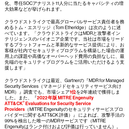
化、専任SOCアナリスト11人分に当たるキャパシティの増
大効果などが挙げられます。
クラウドストライクで最高グローバルサービス責任者を務
めるトム・エスリッジ（Tom Etheridge）は次のように述
べています。「クラウドストライクはMDRと攻撃者イン
テリジェンスのパイオニア企業です。当社は市場をリード
するプラットフォームと革新的なサービス提供により、お
客様が社内でセキュリティプログラムを構築した場合の運
用上の課題や高価なオーバーヘッド費用の負担なしに、最
先端のセキュリティプログラムをご活用いただけるよう支
援します」
クラウドストライクは最近、Gartnerの『MDR for Managed
Security Services（マネージドセキュリティサービス向け
MDR）』調査でも、市場シェア
1位
を2年連続で獲得しま
した。また、『
2022年版 MITRE Engenuity
®
ATT&CK
Evaluations for Security Service
Providers
（MITRE Engenuityのセキュリティサービスプロ
バイダーに関するATT&CK 評価）』 によれば、攻撃手法の
99%を検出した唯一のMDRサービスです（MITRE
Engenuityはランク付けおよび評価は行っていません）。