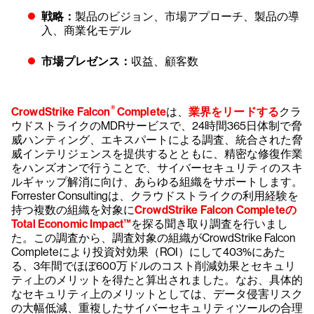
戦略：
製品のビジョン、市場アプローチ、製品の導
入、商業化モデル
市場プレゼンス：
収益、顧客数
®
CrowdStrike Falcon
Complete
は、
業界をリードする
クラ
ウドストライクのMDRサービスで、24時間365日体制で脅
威ハンティング、エキスパートによる調査、統合された脅
威インテリジェンスを提供するとともに、精密な修復作業
をハンズオンで行うことで、サイバーセキュリティのスキ
ルギャップ解消に向け、あらゆる組織をサポートします。
Forrester Consultingは、クラウドストライクの利用経験を
持つ複数の組織を対象に
CrowdStrike Falcon Completeの
Total Economic Impact™
を探る聞き取り調査を行いまし
た。この調査から、調査対象の組織がCrowdStrike Falcon
Completeにより投資対効果（ROI）にして403%にあた
る、3年間でほぼ600万ドルのコスト削減効果とセキュリ
ティ上のメリットを得たと算出されました。なお、具体的
なセキュリティ上のメリットとしては、データ侵害リスク
の大幅低減、重複したサイバーセキュリティツールの合理