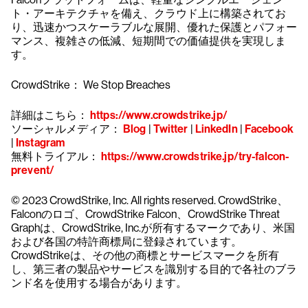
ト・アーキテクチャを備え、クラウド上に構築されてお
り、迅速かつスケーラブルな展開、優れた保護とパフォー
マンス、複雑さの低減、短期間での価値提供を実現しま
す。
CrowdStrike： We Stop Breaches
詳細はこちら：
https://www.crowdstrike.jp/
ソーシャルメディア：
Blog
|
Twitter
|
LinkedIn
|
Facebook
|
Instagram
無料トライアル：
https://www.crowdstrike.jp/try-falcon-
prevent/
© 2023 CrowdStrike, Inc. All rights reserved. CrowdStrike、
Falconのロゴ、CrowdStrike Falcon、CrowdStrike Threat
Graphは、CrowdStrike, Inc.が所有するマークであり、米国
および各国の特許商標局に登録されています。
CrowdStrikeは、その他の商標とサービスマークを所有
し、第三者の製品やサービスを識別する目的で各社のブラ
ンド名を使用する場合があります。