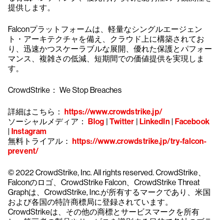
提供します。
Falconプラットフォームは、軽量なシングルエージェン
ト・アーキテクチャを備え、クラウド上に構築されてお
り、迅速かつスケーラブルな展開、優れた保護とパフォー
マンス、複雑さの低減、短期間での価値提供を実現しま
す。
CrowdStrike： We Stop Breaches
詳細はこちら：
https://www.crowdstrike.jp/
ソーシャルメディア：
Blog
|
Twitter
|
LinkedIn
|
Facebook
|
Instagram
無料トライアル：
https://www.crowdstrike.jp/try-falcon-
prevent/
© 2022 CrowdStrike, Inc. All rights reserved. CrowdStrike、
Falconのロゴ、CrowdStrike Falcon、CrowdStrike Threat
Graphは、CrowdStrike, Inc.が所有するマークであり、米国
および各国の特許商標局に登録されています。
CrowdStrikeは、その他の商標とサービスマークを所有