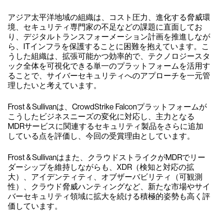
アジア太平洋地域の組織は、コスト圧力、進化する脅威環
境、セキュリティ専門家の不足などの課題に直面してお
り、デジタルトランスフォーメーション計画を推進しなが
ら、ITインフラを保護することに困難を抱えています。こ
うした組織は、拡張可能かつ効率的で、テクノロジースタ
ック全体を可視化できる単一のプラットフォームを活用す
ることで、サイバーセキュリティへのアプローチを一元管
理したいと考えています。
Frost & Sullivanは、CrowdStrike Falconプラットフォームが
こうしたビジネスニーズの変化に対応し、主力となる
MDRサービスに関連するセキュリティ製品をさらに追加
している点を評価し、今回の受賞理由としています。
Frost & Sullivanはまた、クラウドストライクがMDRでリー
ダーシップを維持しながらも、XDR（検知と対応の拡
大）、アイデンティティ、オブザーバビリティ（可観測
性）、クラウド脅威ハンティングなど、新たな市場やサイ
バーセキュリティ領域に拡大を続ける積極的姿勢も高く評
価しています。