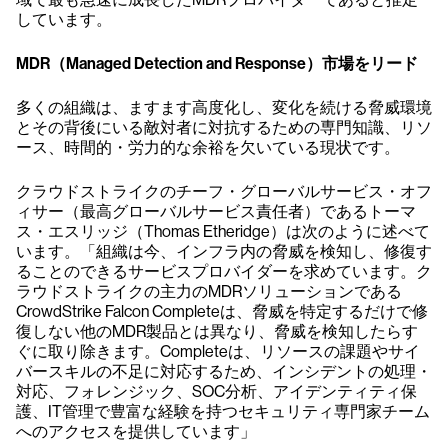
しています。
MDR（Managed Detection and Response）市場をリード
多くの組織は、ますます高度化し、変化を続ける脅威環境
とその背後にいる敵対者に対抗するための専門知識、リソ
ース、時間的・労力的な余裕を欠いている現状です。
クラウドストライクのチーフ・グローバルサービス・オフ
ィサー（最高グローバルサービス責任者）であるトーマ
ス・エスリッジ（Thomas Etheridge）は次のように述べて
います。「組織は今、インフラ内の脅威を検知し、修復す
ることのできるサービスプロバイダーを求めています。ク
ラウドストライクの主力のMDRソリューションである
CrowdStrike Falcon Completeは、脅威を特定するだけで修
復しない他のMDR製品とは異なり、脅威を検知したらす
ぐに取り除きます。Completeは、リソースの課題やサイ
バースキルの不足に対応するため、インシデントの処理・
対応、フォレンジック、SOC分析、アイデンティティ保
護、IT管理で豊富な経験を持つセキュリティ専門家チーム
へのアクセスを提供しています」