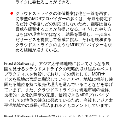
ライクに委ねることができる。
クラウドストライクの価値提案は他と一線を画す。
従来型のMDRプロバイダーの多くは、脅威を特定す
るだけで修復などの対応はしないため、顧客は自ら
脅威を緩和することが前提となる。そうしたやり方
はもはや現実的ではなく、結果を重視し、一歩進ん
だサービスを提供して脅威に挑み、それを緩和する
クラウドストライクのようなMDRプロバイダーを求
める組織が増えている。
Frost & Sullivanは、アジア太平洋地域においてさらなる展
開を見せるクラウドストライクの戦略的取り組みやベスト
プラクティスを称賛しており、その例として、MDRサー
ビスを現地の言語に翻訳していることや、地域に根差し確
固たる地位を持つ販売代理店を選んでいることなどを挙げ
ています。また、クラウドストライクは現地市場の理解、
技術的・文化的障壁の克服、信頼できるMDRプロバイダ
ーとしての地位の確立に努めているため、今後もアジア太
平洋地域での成長が見込まれるともコメントしています。
Frost & Sullivanのリサーチアソシエイトであるダフネ・ド