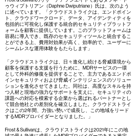
ゥウィプトリアン（Daphne Dwiputriane）氏は、次のよう
に述べています。「クラウドストライクは、エンドポイン
ト、クラウドワークロード、データ、アイデンティティを
包括的に可視化し保護する統合的セキュリティプラットフ
ォームを顧客に提供しています。このプラットフォームは
容易に導入でき、既存のセキュリティツールと統合するこ
とができる上、費用対効果が高く、効率的で、ユーザーに
シームレスな運用体験をもたらします」
「クラウドストライクは、日々進化し続ける脅威環境から
顧客を保護する支援を行うために、MDRサービスの一環
として外科的修復を提供することで、主力であるエンドポ
インセキュリティおよび脅威インテリジェンスのソリュー
ションを進化させてきました。同社は、高度なスキルを持
つ人材と現地の強力なサポートを支えに、セキュリティの
課題への対応を模索する企業から選ばれるパートナーとし
て競合他社との差別化を確立しました。クラウドストライ
クはこの2年間、力強い勢いで成長し、この地域をリード
するMDRプロバイダーとなりました。」
Frost & Sullivanは、クラウドストライクは2021年にこの地
域で最も急速に成長したMDRプロバイダーであると推定