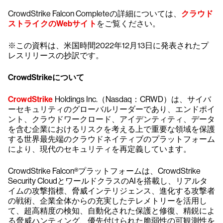
CrowdStrike Falcon Completeの詳細については、
クラウド
ストライクのWebサイト
をご覧ください。
※この資料は、米国時間2022年12月13日に発表されたプ
レスリリースの抄訳です。
CrowdStrikeについて
CrowdStrike
Holdings Inc.（Nasdaq：CRWD）は、サイバ
ーセキュリティのグローバルリーダーであり、エンドポイ
ント、クラウドワークロード、アイデンティティ、データ
を含む企業におけるリスクを考える上で重要な領域を保護
する世界最先端のクラウドネイティブのプラットフォーム
により、現代のセキュリティを再定義しています。
CrowdStrike Falcon®プラットフォームは、CrowdStrike
Security CloudとワールドクラスのAIを搭載し、リアルタ
イムの攻撃指標、脅威インテリジェンス、進化する攻撃者
の戦術、企業全体からの充実したテレメトリーを活用し
て、超高精度の検知、自動化された保護と修復、精鋭によ
る脅威ハンティング、優先付けられた脆弱性の可観測性を