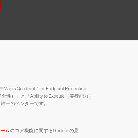
adrant™ for Endpoint Protection
ンの完全性）」と「Ability to Execute（実行能力）」
つ唯一のベンダーです。
ォーム
のコア機能に関するGartnerの見