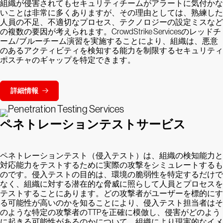
組織が侵害されてもセキュリティチームがアラートに気付かな
いことは非常に多くありますが、その理由としては、熟練した
人員の不足、不適切なプロセス、テクノロジーの設定ミスなど
の複数の要因が考えられます。CrowdStrike Servicesのレッドチ
ーム/ブルーチーム演習を実施することにより、組織は、悪意
のあるアクティビティを検知する能力を制限するセキュリティ
ポスチャのギャップを特定できます。
詳細情報
ペネトレーションテストサービス
ペネトレーションテスト（侵入テスト）は、組織の検知能力と
対応能力をテストするために実際の攻撃をシミュレートするも
のです。侵入テストの目的は、環境の脆弱性を特定するだけで
なく、組織に対する潜在的な脅威に照らして人員とプロセスを
テストすることにあります。どの攻撃者がユーザーを標的にす
る可能性が高いのかを知ることにより、侵入テスト担当者はそ
のような特定の攻撃者のTTPを正確に模倣し、侵害がどのよう
に起きる可能性があるのかについて、組織により現実的なイメ