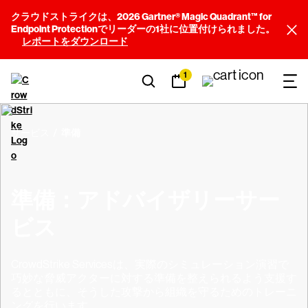
クラウドストライクは、2026 Gartner® Magic Quadrant™ for
Endpoint Protectionでリーダーの1社に位置付けられました。
レポートをダウンロード
1
サービス
準備
準備：アドバイザリーサー
ビス
CrowdStrike Servicesは、実際のシミュレーション演習で
巧妙な脅威アクターに対する準備を整えられるよう支援す
るとともに、そうした攻撃から組織を守るためのトレーニ
ングを行います。