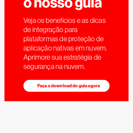
o nosso guia
Veja os benefícios e as dicas
de integração para
plataformas de proteção de
aplicação nativas em nuvem.
Aprimore sua estratégia de
segurança na nuvem.
Faça o download do guia agora