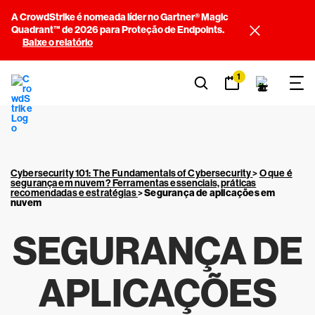
A CrowdStrike é nomeada líder no Gartner® Magic
Quadrant™ de 2026 para Proteção de Endpoints.
Baixe o relatório
1
Cybersecurity 101: The Fundamentals of Cybersecurity
>
O que é
segurança em nuvem? Ferramentas essenciais, práticas
recomendadas e estratégias
>
Segurança de aplicações em
nuvem
SEGURANÇA DE
APLICAÇÕES