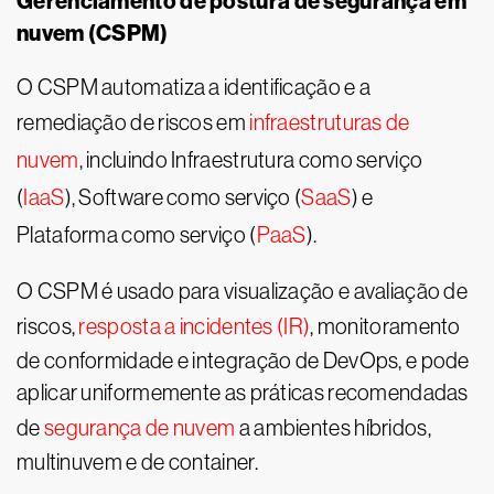
Gerenciamento de postura de segurança em
nuvem (CSPM)
O CSPM automatiza a identificação e a
remediação de riscos em
infraestruturas de
nuvem
, incluindo Infraestrutura como serviço
(
IaaS
), Software como serviço (
SaaS
) e
Plataforma como serviço (
PaaS
).
O CSPM é usado para visualização e avaliação de
riscos,
resposta a incidentes (IR)
, monitoramento
de conformidade e integração de DevOps, e pode
aplicar uniformemente as práticas recomendadas
de
segurança de nuvem
a ambientes híbridos,
multinuvem e de container.