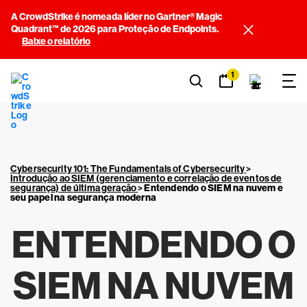
A CrowdStrike é nomeada líder no Gartner® Magic
Quadrant™ de 2026 para Proteção de Endpoints.
Baixe o relatório
1
Cybersecurity 101: The Fundamentals of Cybersecurity
>
Introdução ao SIEM (gerenciamento e correlação de eventos de
segurança) de última geração
>
Entendendo o SIEM na nuvem e
seu papel na segurança moderna
ENTENDENDO O
SIEM NA NUVEM