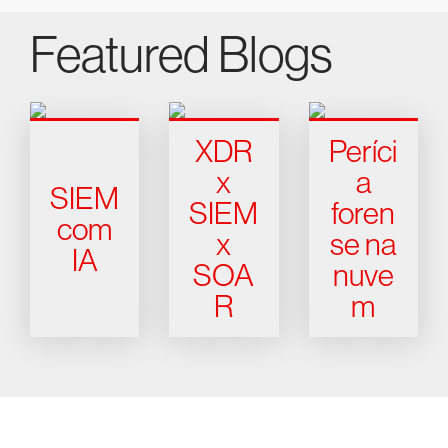
Featured Blogs
XDR
Períci
x
a
SIEM
SIEM
foren
com
x
se na
IA
SOA
nuve
R
m