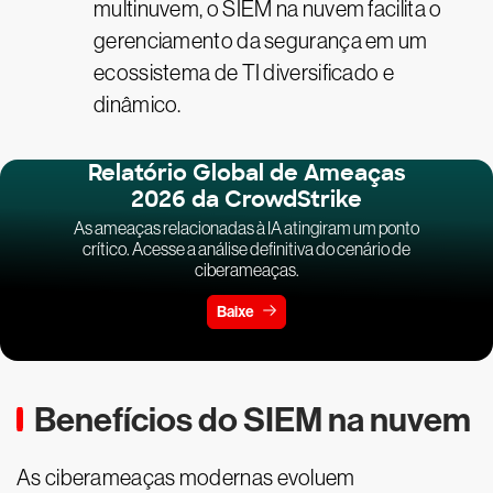
multinuvem, o SIEM na nuvem facilita o
gerenciamento da segurança em um
ecossistema de TI diversificado e
dinâmico.
Relatório Global de Ameaças
2026 da CrowdStrike
As ameaças relacionadas à IA atingiram um ponto
crítico. Acesse a análise definitiva do cenário de
ciberameaças.
Baixe
Benefícios do SIEM na nuvem
As ciberameaças modernas evoluem