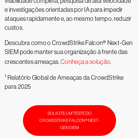
visibilidade completa, pesquisa de alta velocidade
e investigações orientadas por IA para impedir
ataques rapidamente e, ao mesmo tempo, reduzir
custos.
Descubra como o CrowdStrike Falcon® Next-Gen
SIEM pode manter sua organização à frente das
crescentes ameaças.
Conheça a solução
.
1
Relatório Global de Ameaças da CrowdStrike
para 2025
SOLICITE UM TESTE DO
CROWDSTRIKE FALCON® NEXT-
GEN SIEM