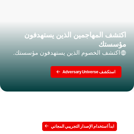
اكتشف المهاجمين الذين يستهدفون
مؤسستك
اكتشف الخصوم الذين يستهدفون مؤسستك.
استكشف Adversary Universe
جرِّب CrowdStrike مجانًا لمدة 15 يومًا
ابدأ استخدام الإصدار التجريبي المجاني
اتصل بنا