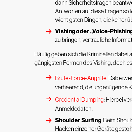
dann Sicherheitsfragen beantwor
Antworten auf diese Fragen so le
wichtigsten Dingen, die keiner üb
Vishing oder „Voice-Phishin
zu bringen, vertrauliche Inform
Häufig geben sich die Kriminellen dabei
gängigsten Formen des Vishing, doch es g
Brute-Force-Angriffe
: Dabei we
verheerend, die ungenügende 
Credential Dumping
: Hierbei v
Anmeldedaten.
Shoulder Surfing
: Beim Shou
Hacken einzelner Geräte gestoh