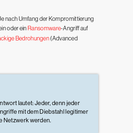
n. Je nach Umfang der Kompromittierung
ein oder ein
Ransomware
-Angriff auf
näckige Bedrohungen
(Advanced
twort lautet: Jeder, denn jeder
riffe mit dem Diebstahl legitimer
te Netzwerk werden.