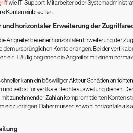
iff
wie IT-Support-Mitarbeiter oder Systemadministrato
ere Konten einbrechen.
 und horizontaler Erweiterung der Zugriffsre
ie Angreifer bei einer horizontalen Erweiterung der Zugri
e dem ursprünglichen Konto erlangen. Bei der vertika
gien ein. Häufig beginnen die Angreifer mit einem nor
 schneller kann ein böswilliger Akteur Schäden anrichte
und selbst für vertikale Rechteausweitung dienen. Den
rk mit zunehmender Zahl an kompromittierten Konten ste
tem einzudringen. Daher müssen sowohl horizontale als au
eitung