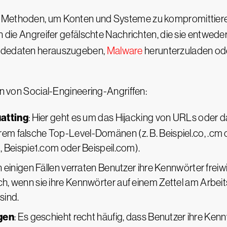
e Methoden, um Konten und Systeme zu kompromittier
en die Angreifer gefälschte Nachrichten, die sie entwed
eldedaten herauszugeben,
Malware
herunterzuladen od
en von Social-Engineering-Angriffen:
atting
: Hier geht es um das Hijacking von URLs oder das
erem falsche Top-Level-Domänen (z. B. Beispiel.co, .cm
m, Beispie1.com oder Beispeil.com).
In einigen Fällen verraten Benutzer ihre Kennwörter freiw
ich, wenn sie ihre Kennwörter auf einem Zettel am Arb
sind.
gen
: Es geschieht recht häufig, dass Benutzer ihre Ke