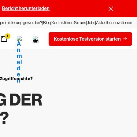
Bericht herunterladen
promittierung geworden?
Blog
Kontaktieren Sie uns
Jobs
Aktuelle Innovationen
1
Kostenlose Testversion starten
 Zugriffsrechte?
G DER
?