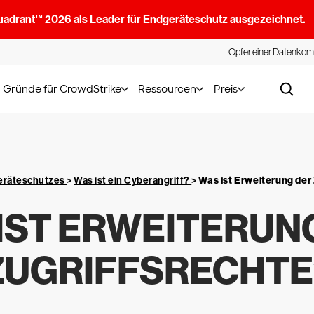
uadrant™ 2026 als Leader für Endgeräteschutz ausgezeichnet.
Opfer einer Datenkom
Gründe für CrowdStrike
Ressourcen
Preis
geräteschutzes
>
Was ist ein Cyberangriff?
>
Was ist Erweiterung der
IST ERWEITERUN
ZUGRIFFSRECHTE