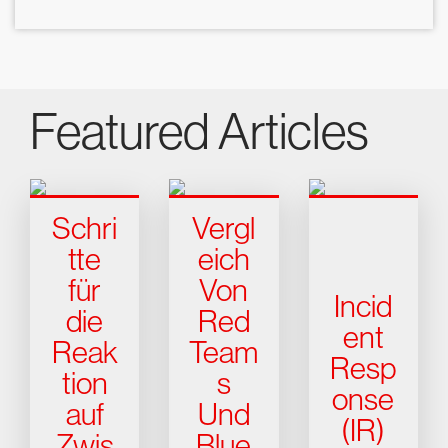
Featured Articles
Schri
Vergl
tte
eich
für
Von
Incid
die
Red
ent
Reak
Team
Resp
tion
s
onse
auf
Und
(IR)
Zwis
Blue