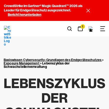
CrowdStrike im Gartner® Magic Quadrant™ 2026 als
Leader für Endgeräteschutz ausgezeichnet.
Bericht herunterladen
1
Basiswissen Cybersecurity: Grundlagen des Endgeräteschutzes
>
Exposure Management
>
Lebenszyklus der
Schwachstellenverwaltung
LEBENSZYKLUS
DER