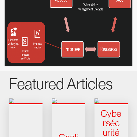
Featured Articles
Cybe
rséc
urité