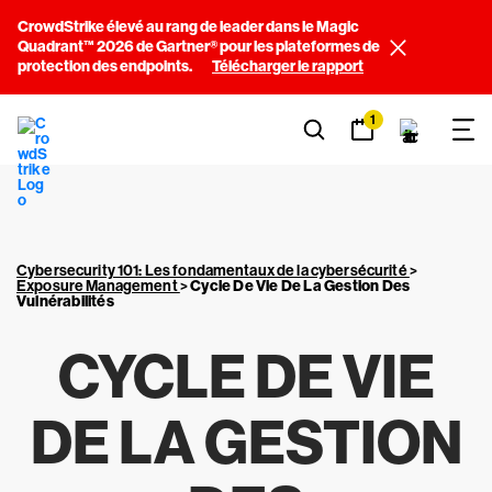
CrowdStrike élevé au rang de leader dans le Magic
Quadrant™ 2026 de Gartner® pour les plateformes de
protection des endpoints.
Télécharger le rapport
1
Cybersecurity 101: Les fondamentaux de la cybersécurité
>
Exposure Management
>
Cycle De Vie De La Gestion Des
Vulnérabilités
CYCLE DE VIE
DE LA GESTION