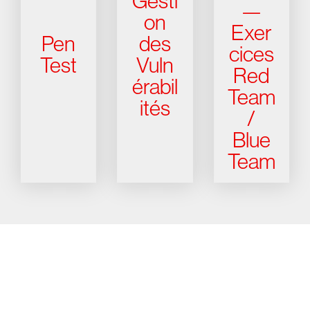
Gesti
—
on
Exer
Pen
des
cices
Test
Vuln
Red
érabil
Team
ités
/
Blue
Team
Essayez CrowdStrike gratuitement
pendant 15 jours