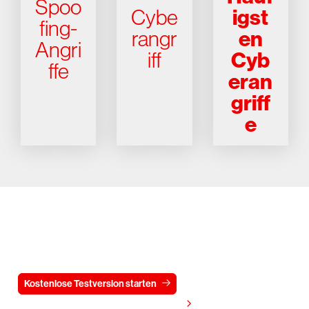
Spoo
igst
Cybe
fing-
en
rangr
Angri
Cyb
iff
ffe
eran
griff
e
Testen Sie CrowdStrike
15 Tage kostenlos
Kostenlose Testversion starten
Kontaktieren Sie uns
Preis anzeigen