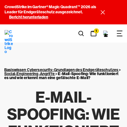
CrowdStrike im Gartner® Magic Quadrant™ 2026 als
Leader für Endgeräteschutz ausgezeichnet.
Bericht herunterladen
1
Basiswissen Cybersecurity: Grundlagen des Endgeräteschutzes
>
Social-Engineering-Angriffe
>
E-Mail-Spoofing: Wie funktioniert
es und wie erkennt man eine gefälschte E-Mail?
E-MAIL-
SPOOFING: WIE