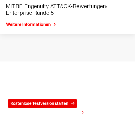
MITRE Engenuity ATT&CK-Bewertungen:
Enterprise Runde 5
Weitere Informationen
Testen Sie CrowdStrike
15 Tage kostenlos
Kostenlose Testversion starten
Kontaktieren Sie uns
Preis anzeigen