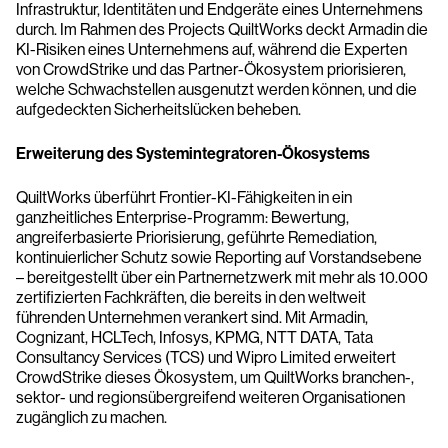
Infrastruktur, Identitäten und Endgeräte eines Unternehmens
durch. Im Rahmen des Projects QuiltWorks deckt Armadin die
KI-Risiken eines Unternehmens auf, während die Experten
von CrowdStrike und das Partner-Ökosystem priorisieren,
welche Schwachstellen ausgenutzt werden können, und die
aufgedeckten Sicherheitslücken beheben.
Erweiterung des Systemintegratoren-Ökosystems
QuiltWorks überführt Frontier-KI-Fähigkeiten in ein
ganzheitliches Enterprise-Programm: Bewertung,
angreiferbasierte Priorisierung, geführte Remediation,
kontinuierlicher Schutz sowie Reporting auf Vorstandsebene
– bereitgestellt über ein Partnernetzwerk mit mehr als 10.000
zertifizierten Fachkräften, die bereits in den weltweit
führenden Unternehmen verankert sind. Mit Armadin,
Cognizant, HCLTech, Infosys, KPMG, NTT DATA, Tata
Consultancy Services (TCS) und Wipro Limited erweitert
CrowdStrike dieses Ökosystem, um QuiltWorks branchen-,
sektor- und regionsübergreifend weiteren Organisationen
zugänglich zu machen.