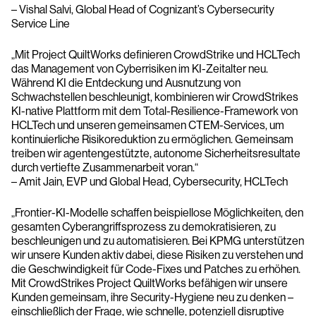
– Vishal Salvi, Global Head of Cognizant’s Cybersecurity
Service Line
„Mit Project QuiltWorks definieren CrowdStrike und HCLTech
das Management von Cyberrisiken im KI-Zeitalter neu.
Während KI die Entdeckung und Ausnutzung von
Schwachstellen beschleunigt, kombinieren wir CrowdStrikes
KI-native Plattform mit dem Total-Resilience-Framework von
HCLTech und unseren gemeinsamen CTEM-Services, um
kontinuierliche Risikoreduktion zu ermöglichen. Gemeinsam
treiben wir agentengestützte, autonome Sicherheitsresultate
durch vertiefte Zusammenarbeit voran.“
– Amit Jain, EVP und Global Head, Cybersecurity, HCLTech
„Frontier-KI-Modelle schaffen beispiellose Möglichkeiten, den
gesamten Cyberangriffsprozess zu demokratisieren, zu
beschleunigen und zu automatisieren. Bei KPMG unterstützen
wir unsere Kunden aktiv dabei, diese Risiken zu verstehen und
die Geschwindigkeit für Code-Fixes und Patches zu erhöhen.
Mit CrowdStrikes Project QuiltWorks befähigen wir unsere
Kunden gemeinsam, ihre Security-Hygiene neu zu denken –
einschließlich der Frage, wie schnelle, potenziell disruptive