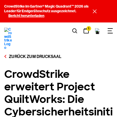
CrowdStrike im Gartner® Magic Quadrant™ 2026 als
Leader für Endgeräteschutz ausgezeichnet.
Bericht herunterladen
1
ZURÜCK ZUM DRUCKSAAL
CrowdStrike
erweitert Project
QuiltWorks: Die
Cybersicherheitsiniti