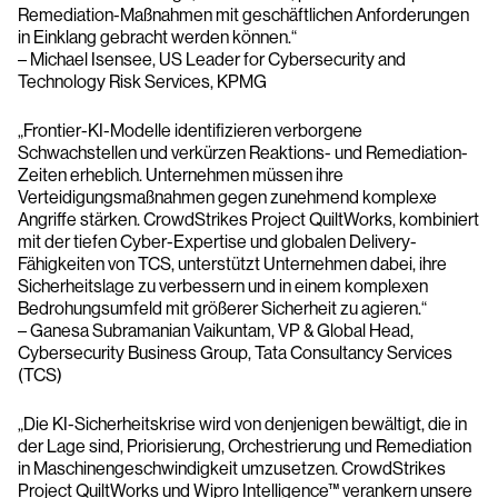
Remediation-Maßnahmen mit geschäftlichen Anforderungen
in Einklang gebracht werden können.“
– Michael Isensee, US Leader for Cybersecurity and
Technology Risk Services, KPMG
„Frontier-KI-Modelle identifizieren verborgene
Schwachstellen und verkürzen Reaktions- und Remediation-
Zeiten erheblich. Unternehmen müssen ihre
Verteidigungsmaßnahmen gegen zunehmend komplexe
Angriffe stärken. CrowdStrikes Project QuiltWorks, kombiniert
mit der tiefen Cyber-Expertise und globalen Delivery-
Fähigkeiten von TCS, unterstützt Unternehmen dabei, ihre
Sicherheitslage zu verbessern und in einem komplexen
Bedrohungsumfeld mit größerer Sicherheit zu agieren.“
– Ganesa Subramanian Vaikuntam, VP & Global Head,
Cybersecurity Business Group, Tata Consultancy Services
(TCS)
„Die KI-Sicherheitskrise wird von denjenigen bewältigt, die in
der Lage sind, Priorisierung, Orchestrierung und Remediation
in Maschinengeschwindigkeit umzusetzen. CrowdStrikes
Project QuiltWorks und Wipro Intelligence™ verankern unsere