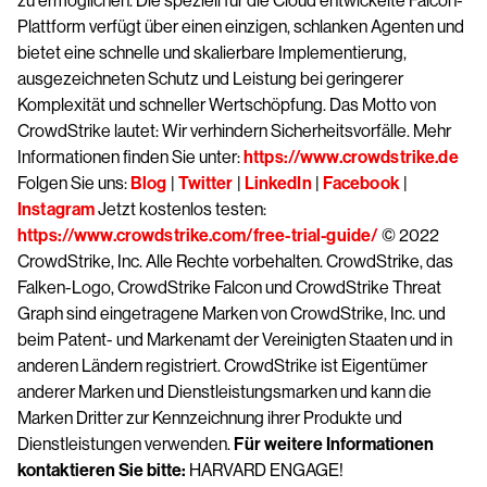
zu ermöglichen. Die speziell für die Cloud entwickelte Falcon-
Plattform verfügt über einen einzigen, schlanken Agenten und
bietet eine schnelle und skalierbare Implementierung,
ausgezeichneten Schutz und Leistung bei geringerer
Komplexität und schneller Wertschöpfung. Das Motto von
CrowdStrike lautet: Wir verhindern Sicherheitsvorfälle. Mehr
Informationen finden Sie unter:
https://www.crowdstrike.de
Folgen Sie uns:
Blog
|
Twitter
|
LinkedIn
|
Facebook
|
Instagram
Jetzt kostenlos testen:
https://www.crowdstrike.com/free-trial-guide/
© 2022
CrowdStrike, Inc. Alle Rechte vorbehalten. CrowdStrike, das
Falken-Logo, CrowdStrike Falcon und CrowdStrike Threat
Graph sind eingetragene Marken von CrowdStrike, Inc. und
beim Patent- und Markenamt der Vereinigten Staaten und in
anderen Ländern registriert. CrowdStrike ist Eigentümer
anderer Marken und Dienstleistungsmarken und kann die
Marken Dritter zur Kennzeichnung ihrer Produkte und
Dienstleistungen verwenden.
Für weitere Informationen
kontaktieren Sie bitte:
HARVARD ENGAGE!