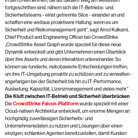
In den Unternehmen, die auf diesem Weg am weitesten
fortgeschritten sind, nähern sich die IT-Betriebs- und
Sicherheitsteams - einst getrennte Silos - einander an und
schaffen eine weitaus proaktivere Haltung, wenn es um
Sicherheit und Risikomanagement geht“, sagt Amol Kulkarni,
Chief Product and Engineering Officer bei CrowdStrike.
„CrowdStrike Asset Graph wurde speziell für diese neue
Dynamik entwickelt und gibt Unternehmen einen Überblick
über ihre Assets und deren Interaktion untereinander. So
können sie fundierte, risikobasierte Entscheidungen treffen,
um ihre IT-Umgebung proaktiv zu schützen und zu verwalten -
angefangen bei der Sicherheit bis hin zu IT-Performance,
Auslastung, Kapazität, Lizenzmanagement und vieles mehr.“
Die Kluft zwischen IT-Betrieb und Sicherheit überbrücken
Die
CrowdStrike Falcon-Plattform
wurde speziell mit einer
Cloud-nativen Architektur entwickelt, um enorme Mengen an
hochgradig zuverlässigen Sicherheits- und
Unternehmensdaten zu nutzen und Lösungen über einen
einzigen, schlanken Agenten bereitzustellen, damit Kunden