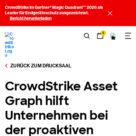
CrowdStrike im Gartner® Magic Quadrant™ 2026 als
Leader für Endgeräteschutz ausgezeichnet.
Bericht herunterladen
1
ZURÜCK ZUM DRUCKSAAL
CrowdStrike Asset
Graph hilft
Unternehmen bei
der proaktiven