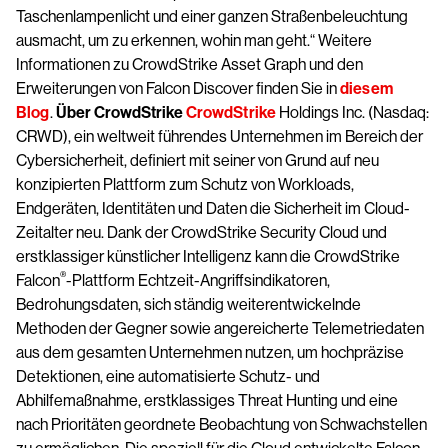
Taschenlampenlicht und einer ganzen Straßenbeleuchtung
ausmacht, um zu erkennen, wohin man geht.“ Weitere
Informationen zu CrowdStrike Asset Graph und den
Erweiterungen von Falcon Discover finden Sie in
diesem
Blog
.
Über CrowdStrike
CrowdStrike
Holdings Inc. (Nasdaq:
CRWD), ein weltweit führendes Unternehmen im Bereich der
Cybersicherheit, definiert mit seiner von Grund auf neu
konzipierten Plattform zum Schutz von Workloads,
Endgeräten, Identitäten und Daten die Sicherheit im Cloud-
Zeitalter neu. Dank der CrowdStrike Security Cloud und
erstklassiger künstlicher Intelligenz kann die CrowdStrike
®
Falcon
-Plattform Echtzeit-Angriffsindikatoren,
Bedrohungsdaten, sich ständig weiterentwickelnde
Methoden der Gegner sowie angereicherte Telemetriedaten
aus dem gesamten Unternehmen nutzen, um hochpräzise
Detektionen, eine automatisierte Schutz- und
Abhilfemaßnahme, erstklassiges Threat Hunting und eine
nach Prioritäten geordnete Beobachtung von Schwachstellen