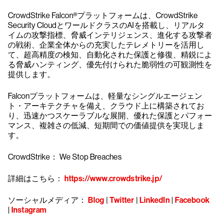
CrowdStrike Falcon®プラットフォームは、CrowdStrike
Security CloudとワールドクラスのAIを搭載し、リアルタ
イムの攻撃指標、脅威インテリジェンス、進化する攻撃者
の戦術、企業全体からの充実したテレメトリーを活用し
て、超高精度の検知、自動化された保護と修復、精鋭によ
る脅威ハンティング、優先付けられた脆弱性の可観測性を
提供します。
Falconプラットフォームは、軽量なシングルエージェン
ト・アーキテクチャを備え、クラウド上に構築されてお
り、迅速かつスケーラブルな展開、優れた保護とパフォー
マンス、複雑さの低減、短期間での価値提供を実現しま
す。
CrowdStrike： We Stop Breaches
詳細はこちら：
https://www.crowdstrike.jp/
ソーシャルメディア：
Blog
|
Twitter
|
LinkedIn
|
Facebook
|
Instagram