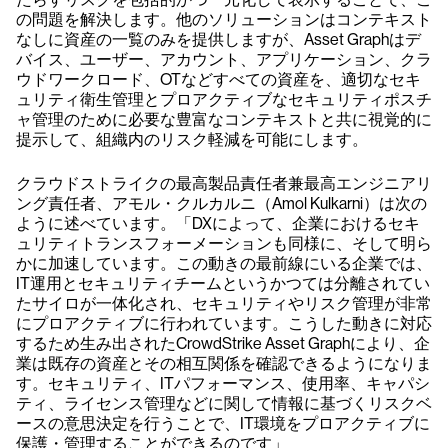
の問題を解決します。他のソリューションはコンテキスト
なしに資産の一覧のみを提供しますが、Asset Graphはデ
バイス、ユーザー、アカウント、アプリケーション、クラ
ウドワークロード、OTなどすべての資産を、適切なセキ
ュリティ衛生管理とプロアクティブなセキュリティポスチ
ャ管理のために必要な豊富なコンテキストと共に視覚的に
提示して、組織内のリスク軽減を可能にします。
クラウドストライクの最高製品責任者兼最高エンジニアリ
ング責任者、アモル・クルカルニ（Amol Kulkarni）は次の
ように述べています。「DXによって、企業におけるセキ
ュリティトランスフォーメーションも同様に、そして明ら
かに加速しています。この動きの最前線にいる企業では、
IT運用とセキュリティチームというかつては分離されてい
たサイロが一体化され、セキュリティやリスク管理が非常
にプロアクティブに行われています。こうした動きに対応
するため生み出されたCrowdStrike Asset Graphにより、企
業は既存の資産とその相互関係を確認できるようになりま
す。セキュリティ、ITパフォーマンス、使用率、キャパシ
ティ、ライセンス管理などに関して情報に基づくリスクベ
ースの意思決定を行うことで、IT環境をプロアクティブに
保護・管理することができるのです」