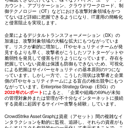
カウント、アプリケーション、クラウドワークロード、制
御テクノロジー（OT）などにおける攻撃対象領域をかつ
てないほど詳細に把握できるようになり、IT運用の簡略化
と侵害阻止を実現します。
企業によるデジタルトランスフォーメーション（DX）の
加速は、攻撃対象領域の大幅な拡大にもつながっていま
す。リスクが劇的に増加し、ITやセキュリティチームが発
見するよりも早く、攻撃者がこうしたソフトターゲットや
脆弱性を発見して侵害を行うようになっています。存在を
把握していない資産は保護も防御もできないため、可視化
による把握はサイバーセキュリティの基本原則の1つにな
っています。しかし一方で、こうした現状は攻撃者と企業
側のITやセキュリティチームによる盲点の検出競争にもつ
ながっています。Enterprise Strategy Group（ESG）の
2022年のレポート
によると、「企業や組織の69%が未知
の管理対象外または管理が不十分なインターネットに接続
する資産に起因するサイバー攻撃を経験」しています。
CrowdStrike Asset Graphは資産（アセット）間の複雑なイ
ンタラクションを動的に監視、追跡し、それらの資産がも
たらすリスクを包括的かつ一元化して表示することで、こ