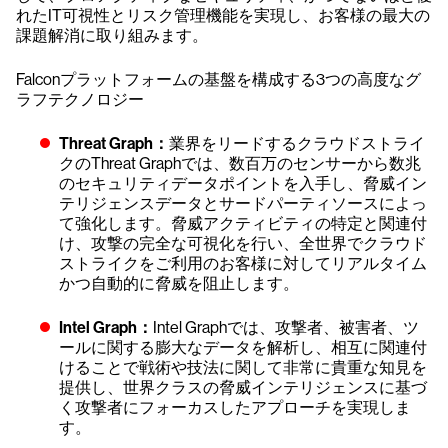
れたIT可視性とリスク管理機能を実現し、お客様の最大の
課題解消に取り組みます。
Falconプラットフォームの基盤を構成する3つの高度なグ
ラフテクノロジー
Threat Graph：
業界をリードするクラウドストライ
クのThreat Graphでは、数百万のセンサーから数兆
のセキュリティデータポイントを入手し、脅威イン
テリジェンスデータとサードパーティソースによっ
て強化します。脅威アクティビティの特定と関連付
け、攻撃の完全な可視化を行い、全世界でクラウド
ストライクをご利用のお客様に対してリアルタイム
かつ自動的に脅威を阻止します。
Intel Graph：
Intel Graphでは、攻撃者、被害者、ツ
ールに関する膨大なデータを解析し、相互に関連付
けることで戦術や技法に関して非常に貴重な知見を
提供し、世界クラスの脅威インテリジェンスに基づ
く攻撃者にフォーカスしたアプローチを実現しま
す。