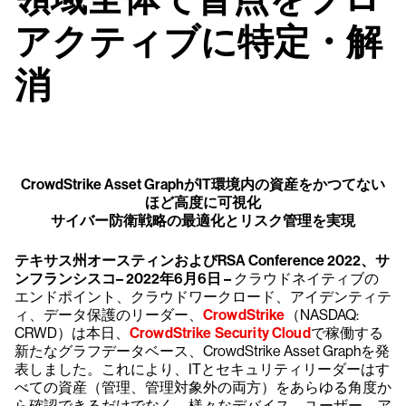
アクティブに特定・解
消
CrowdStrike Asset GraphがIT環境内の資産をかつてない
ほど高度に可視化
サイバー防衛戦略の最適化とリスク管理を実現
テキサス州オースティンおよびRSA Conference 2022、サ
ンフランシスコ– 2022年6月6日 –
クラウドネイティブの
エンドポイント、クラウドワークロード、アイデンティテ
ィ、データ保護のリーダー、
CrowdStrike
（NASDAQ:
CRWD）は本日、
CrowdStrike Security Cloud
で稼働する
新たなグラフデータベース、CrowdStrike Asset Graphを発
表しました。これにより、ITとセキュリティリーダーはす
べての資産（管理、管理対象外の両方）をあらゆる角度か
ら確認できるだけでなく、様々なデバイス、ユーザー、ア