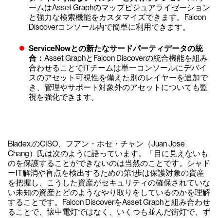
ームはAsset Graphのマップビジュアライゼーション
と強力な検索機能をカスタマイズできます。Falcon
Discoverコンソール内で簡単に利用できます。
ServiceNowとの新たなサードパーティデータの統
合：
Asset GraphとFalcon Discoverの統合機能を組み
合わせることでITチームは単一コンソールにデバイ
スのアセット可視性を備えた別のレイヤーを追加で
き、管理やサポート対象外のアセットについても監
視を強化できます。
Bladex.のCISO、フアン・ホセ・チャン（Juan Jose
Chang）氏は次のように語っています。「目に見えないも
のを保護することができないのは当然のことです。シャド
ーIT解消や盲点を検出するための第1歩は保護対象の資産
を把握し、こうした資産がセキュリティの確保されていな
い未知の資産とどのようなやり取りをしているのかを理解
することです。Falcon DiscoverをAsset Graphと組み合わせ
ることで、懐中電灯ではなく、いくつも並んだ街灯で、ず