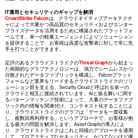
IT運用とセキュリティのギャップを解消
CrowdStrike Falcon
は、クラウドネイティブアーキテクチ
ャによって大量かつ高品質のセキュリティおよびエンター
プライズデータを活用するために構築されたプラットフォ
ームです。単一の軽量エージェントによりソリューション
を提供することで、お客様は高度な攻撃者に対して常に先
手を打つことができます。
定評のあるクラウドストライクの
Threat Graph
から始まっ
た画期的なグラフテクノロジーは、強力でシームレスかつ
分散されたデータファブリックを構成し、Falconプラット
フォームなど業界をリードするクラウドストライクのソリ
ューション群を支える、Security Cloudと呼ばれる単一の
クラウドと相互に接続されています。AIと振る舞いに関す
るパターンマッチング技術によって、大量のデータファブ
リック内の情報を関連付け、コンテキスト化することによ
り、クラウドストライクのグラフは「データを一度収集
し、複数回再利用する」というアプローチで、お客様が抱
える最大の問題を解決します。Asset Graphの導入によ
り、クラウドストライクはこれと同様のアプローチを適用
して、プロアクティブなセキュリティ、かつてないほど優