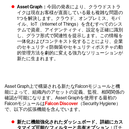
Asset Graph：
今回の発表により、クラウドストラ
イクは現在お客様が直面している最も複雑な問題の
1つを解決します。クラウド、オンプレミス、モバ
イル、IoT（Internet of Things）を含むすべてのシス
テムで資産、アイデンティティ、設定を正確に識別
し、グラフ形式で関連性を提示します。この情報を
一体化およびコンテキスト化することにより、企業
のセキュリティ防御策やセキュリティポスチャの動
的管理方法を劇的に変える強力なソリューションが
新たに生まれます。
Asset Graph上で構築される新たなFalconモジュールと機
能によって、組織内のアセットの定義、監視、相関関係の
確認が可能になります。Asset Graphを使用する最初の
Falconモジュールは
Falcon Discover
（Security Hygiene）
で、以下の拡張機能を含んでいます。
新たに機能強化されたダッシュボード、詳細にカス
タマイズ可能なフィルターと共有オプション：
ITチ