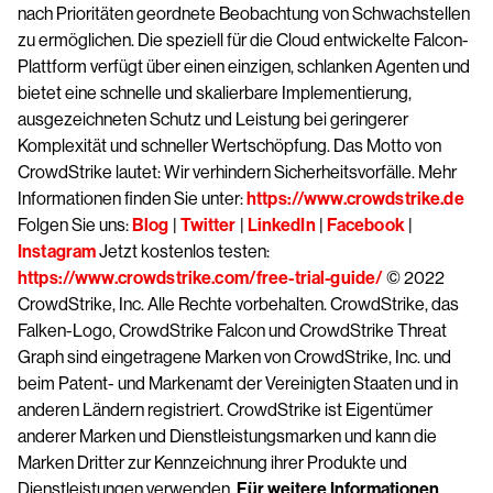
nach Prioritäten geordnete Beobachtung von Schwachstellen
zu ermöglichen. Die speziell für die Cloud entwickelte Falcon-
Plattform verfügt über einen einzigen, schlanken Agenten und
bietet eine schnelle und skalierbare Implementierung,
ausgezeichneten Schutz und Leistung bei geringerer
Komplexität und schneller Wertschöpfung. Das Motto von
CrowdStrike lautet: Wir verhindern Sicherheitsvorfälle. Mehr
Informationen finden Sie unter:
https://www.crowdstrike.de
Folgen Sie uns:
Blog
|
Twitter
|
LinkedIn
|
Facebook
|
Instagram
Jetzt kostenlos testen:
https://www.crowdstrike.com/free-trial-guide/
© 2022
CrowdStrike, Inc. Alle Rechte vorbehalten. CrowdStrike, das
Falken-Logo, CrowdStrike Falcon und CrowdStrike Threat
Graph sind eingetragene Marken von CrowdStrike, Inc. und
beim Patent- und Markenamt der Vereinigten Staaten und in
anderen Ländern registriert. CrowdStrike ist Eigentümer
anderer Marken und Dienstleistungsmarken und kann die
Marken Dritter zur Kennzeichnung ihrer Produkte und
Dienstleistungen verwenden.
Für weitere Informationen