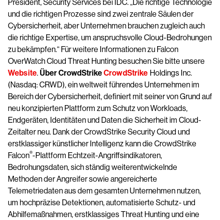
President, Security Services bei IDC. „Die richtige Technologie
und die richtigen Prozesse sind zwei zentrale Säulen der
Cybersicherheit, aber Unternehmen brauchen zugleich auch
die richtige Expertise, um anspruchsvolle Cloud-Bedrohungen
zu bekämpfen.“ Für weitere Informationen zu Falcon
OverWatch Cloud Threat Hunting besuchen Sie bitte unsere
Website
.
Über CrowdStrike
CrowdStrike
Holdings Inc.
(Nasdaq: CRWD), ein weltweit führendes Unternehmen im
Bereich der Cybersicherheit, definiert mit seiner von Grund auf
neu konzipierten Plattform zum Schutz von Workloads,
Endgeräten, Identitäten und Daten die Sicherheit im Cloud-
Zeitalter neu. Dank der CrowdStrike Security Cloud und
erstklassiger künstlicher Intelligenz kann die CrowdStrike
®
Falcon
-Plattform Echtzeit-Angriffsindikatoren,
Bedrohungsdaten, sich ständig weiterentwickelnde
Methoden der Angreifer sowie angereicherte
Telemetriedaten aus dem gesamten Unternehmen nutzen,
um hochpräzise Detektionen, automatisierte Schutz- und
Abhilfemaßnahmen, erstklassiges Threat Hunting und eine