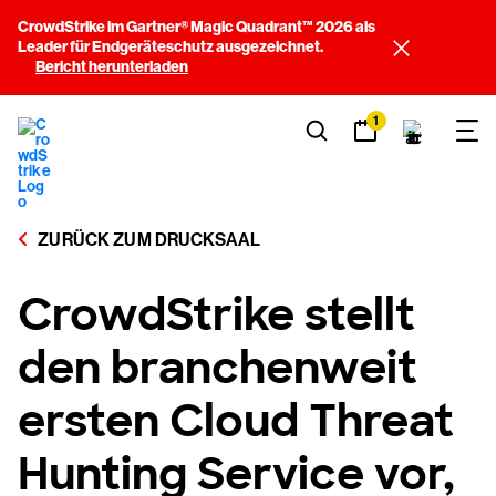
CrowdStrike im Gartner® Magic Quadrant™ 2026 als
Leader für Endgeräteschutz ausgezeichnet.
Bericht herunterladen
1
ZURÜCK ZUM DRUCKSAAL
CrowdStrike stellt
den branchenweit
ersten Cloud Threat
Hunting Service vor,