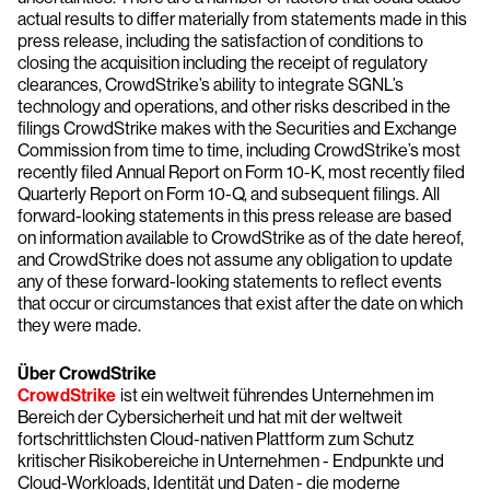
actual results to differ materially from statements made in this
press release, including the satisfaction of conditions to
closing the acquisition including the receipt of regulatory
clearances, CrowdStrike’s ability to integrate SGNL’s
technology and operations, and other risks described in the
filings CrowdStrike makes with the Securities and Exchange
Commission from time to time, including CrowdStrike’s most
recently filed Annual Report on Form 10-K, most recently filed
Quarterly Report on Form 10-Q, and subsequent filings. All
forward-looking statements in this press release are based
on information available to CrowdStrike as of the date hereof,
and CrowdStrike does not assume any obligation to update
any of these forward-looking statements to reflect events
that occur or circumstances that exist after the date on which
they were made.
Über CrowdStrike
CrowdStrike
ist ein weltweit führendes Unternehmen im
Bereich der Cybersicherheit und hat mit der weltweit
fortschrittlichsten Cloud-nativen Plattform zum Schutz
kritischer Risikobereiche in Unternehmen - Endpunkte und
Cloud-Workloads, Identität und Daten - die moderne