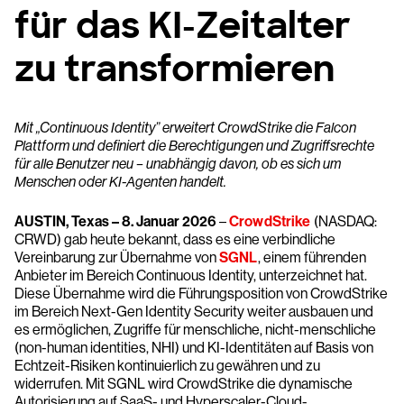
für das KI-Zeitalter
zu transformieren
Mit „Continuous Identity” erweitert CrowdStrike die Falcon
Plattform und definiert die Berechtigungen und Zugriffsrechte
für alle Benutzer neu – unabhängig davon, ob es sich um
Menschen oder KI-Agenten handelt.
AUSTIN, Texas – 8. Januar 2026
–
CrowdStrike
(NASDAQ:
CRWD) gab heute bekannt, dass es eine verbindliche
Vereinbarung zur Übernahme von
SGNL
, einem führenden
Anbieter im Bereich Continuous Identity, unterzeichnet hat.
Diese Übernahme wird die Führungsposition von CrowdStrike
im Bereich Next-Gen Identity Security weiter ausbauen und
es ermöglichen, Zugriffe für menschliche, nicht-menschliche
(non-human identities, NHI) und KI-Identitäten auf Basis von
Echtzeit-Risiken kontinuierlich zu gewähren und zu
widerrufen. Mit SGNL wird CrowdStrike die dynamische
Autorisierung auf SaaS- und Hyperscaler-Cloud-