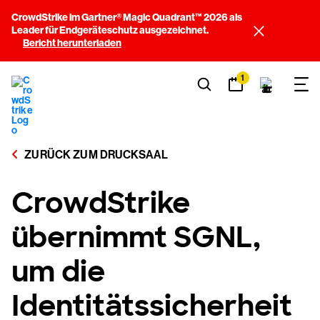
CrowdStrike im Gartner® Magic Quadrant™ 2026 als
Leader für Endgeräteschutz ausgezeichnet.
Bericht herunterladen
1
ZURÜCK ZUM DRUCKSAAL
CrowdStrike
übernimmt SGNL,
um die
Identitätssicherheit