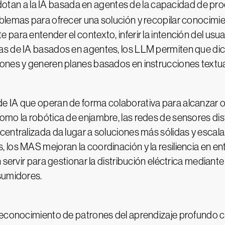
tan a la IA basada en agentes de la capacidad de proce
blemas para ofrecer una solución y recopilar conocimie
para entender el contexto, inferir la intención del usu
as de IA basados en agentes, los LLM permiten que dic
ones y generen planes basados en instrucciones textu
e IA que operan de forma colaborativa para alcanzar 
mo la robótica de enjambre, las redes de sensores dist
entralizada da lugar a soluciones más sólidas y escalabl
los MAS mejoran la coordinación y la resiliencia en en
 servir para gestionar la distribución eléctrica mediant
nsumidores.
reconocimiento de patrones del aprendizaje profundo co