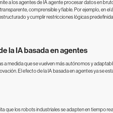
rmite a los agentes de IA agente procesar datos en bru
ansparente, comprensible y fiable. Por ejemplo, en el á
estructurado y cumplir restricciones lógicas predefin
.
de la IA basada en agentes
ias a medida que se vuelven más autónomos y adaptabl
ovación. El efecto de la IA basada en agentes ya se es
ta que los robots industriales se adapten en tiempo real 