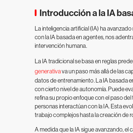
Introducción a la IA ba
La inteligencia artificial (IA) ha avan
con la IA basada en agentes, nos adentr
intervención humana.
La IA tradicional se basa en reglas pred
generativa
va un paso más allá de las ca
datos de entrenamiento. La IA basada en
con cierto nivel de autonomía. Puede eval
refina su propio enfoque con el paso del
personas interactúan con la IA. Esta evo
trabajo complejos hasta la creación de r
A medida que la IA sigue avanzando, el 