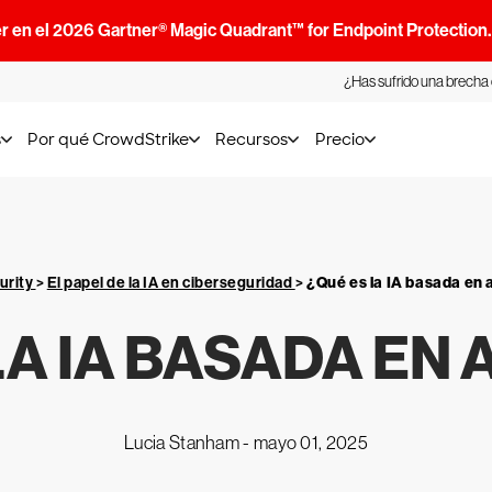
r en el 2026 Gartner® Magic Quadrant™ for Endpoint Protection
¿Has sufrido una brecha
s
Por qué CrowdStrike
Recursos
Precio
urity
>
El papel de la IA en ciberseguridad
>
¿Qué es la IA basada en
LA IA BASADA EN
Lucia Stanham -
mayo 01, 2025