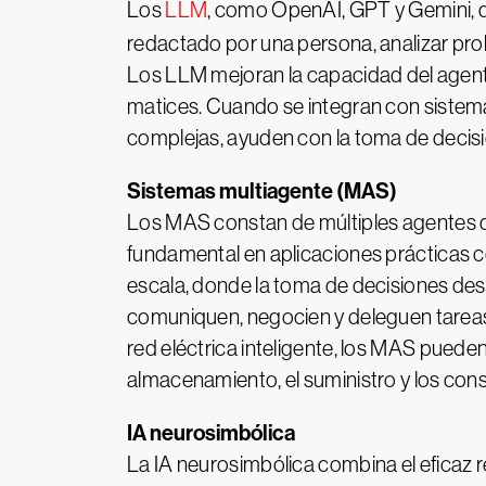
Los
LLM
, como OpenAI, GPT y Gemini, do
redactado por una persona, analizar pro
Los LLM mejoran la capacidad del agente 
matices. Cuando se integran con sistem
complejas, ayuden con la toma de decisi
Sistemas multiagente (MAS)
Los MAS constan de múltiples agentes d
fundamental en aplicaciones prácticas co
escala, donde la toma de decisiones desc
comuniquen, negocien y deleguen tareas, 
red eléctrica inteligente, los MAS pueden
almacenamiento, el suministro y los co
IA neurosimbólica
La IA neurosimbólica combina el eficaz 