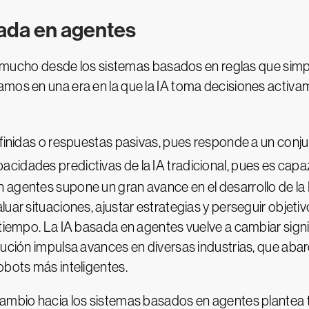
sada en agentes
zado mucho desde los sistemas basados en reglas que sim
amos en una era en la que la IA toma decisiones activa
efinidas o respuestas pasivas, pues responde a un conj
pacidades predictivas de la IA tradicional, pues es ca
 agentes supone un gran avance en el desarrollo de la 
uar situaciones, ajustar estrategias y perseguir objeti
 tiempo. La IA basada en agentes vuelve a cambiar signi
lución impulsa avances en diversas industrias, que aba
obots más inteligentes.
cambio hacia los sistemas basados en agentes plantea 