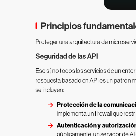
Principios fundamental
Proteger una arquitectura de microservi
Seguridad de las API
Eso sí, no todos los servicios de un ent
respuesta basado en API es un patrón 
se incluyen:
Protección de la comunicaci
implementa un firewall que restri
Autenticación y autorizació
públicamente, un servidor de AP