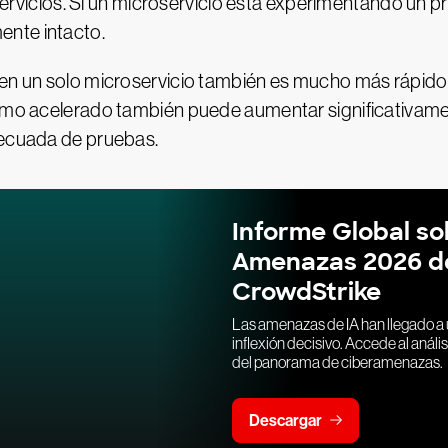
s servicios. Si un microservicio está experimentando un p
ente intacto.
a en un solo microservicio también es mucho más rápid
itmo acelerado también puede aumentar significativamen
decuada de pruebas.
Informe Global so
Amenazas 2026 d
CrowdStrike
Las amenazas de IA han llegado a 
inflexión decisivo. Accede al análisi
del panorama de ciberamenazas.
Descargar