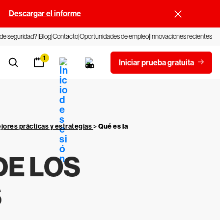
.
Descargar el informe
 de seguridad?
Blog
Contacto
Oportunidades de empleo
Innovaciones recientes
1
Iniciar prueba gratuita
jores prácticas y estrategias
>
Qué es la
DE LOS
S