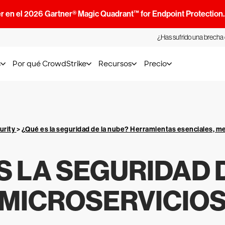
r en el 2026 Gartner® Magic Quadrant™ for Endpoint Protection
¿Has sufrido una brecha
s
Por qué CrowdStrike
Recursos
Precio
urity
>
¿Qué es la seguridad de la nube? Herramientas esenciales, me
S LA SEGURIDAD 
MICROSERVICIO