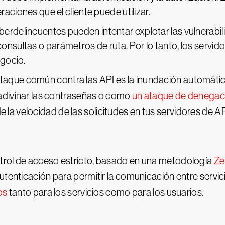
aciones que el cliente puede utilizar.
 ciberdelincuentes pueden intentar explotar las vulnera
ultas o parámetros de ruta. Por lo tanto, los servido
egocio.
 ataque común contra las API es la inundación automátic
 adivinar las contraseñas o como
un ataque de denegaci
 de la velocidad de las solicitudes en tus servidores de AP
trol de acceso estricto, basado en una metodología
Ze
utenticación para permitir la comunicación entre servic
os
tanto para los servicios como para los usuarios.