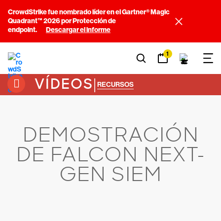
CrowdStrike fue nombrado líder en el Gartner® Magic
Quadrant™ 2026 por Protección de
endpoint.
Descargar el informe
1
VÍDEOS
|
RECURSOS
DEMOSTRACIÓN
DE FALCON NEXT-
GEN SIEM