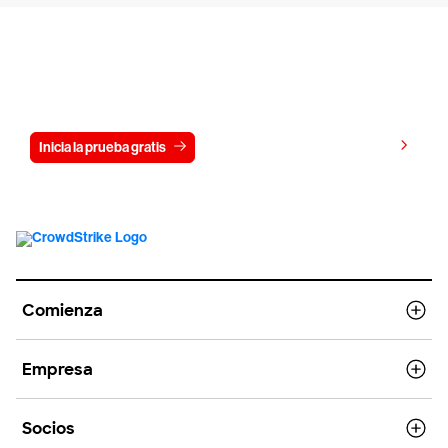
Prueba CrowdStrike gratis durante 15
días
Ver precios
Inicia la prueba gratis
Contáctanos
Comienza
Empresa
Socios