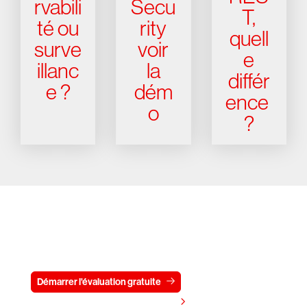
rvabili
Secu
T,
té ou
rity
quell
surve
voir
e
illanc
la
différ
e ?
dém
ence
o
?
Essayez CrowdStrike gratuitement
pendant 15 jours
Démarrer l'évaluation gratuite
Contactez-nous
Voir les tarifs