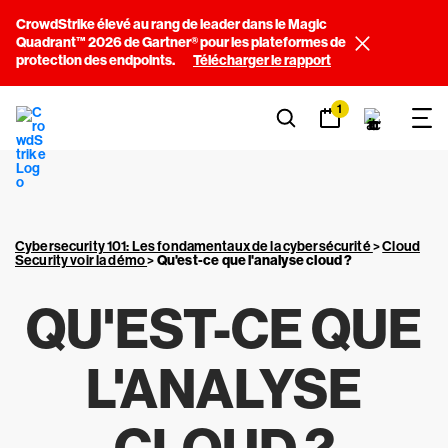
CrowdStrike élevé au rang de leader dans le Magic
Quadrant™ 2026 de Gartner® pour les plateformes de
protection des endpoints.
Télécharger le rapport
1
Cybersecurity 101: Les fondamentaux de la cybersécurité
>
Cloud
Security voir la démo
>
Qu'est-ce que l'analyse cloud ?
QU'EST-CE QUE
L'ANALYSE