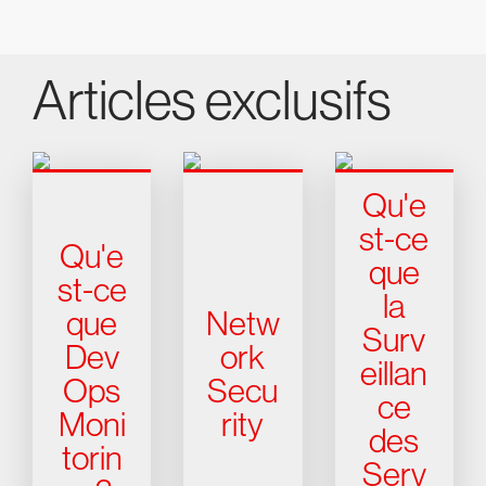
Articles exclusifs
Qu'e
st-ce
Qu'e
que
st-ce
la
que
Netw
Surv
Dev
ork
eillan
Ops
Secu
ce
Moni
rity
des
torin
Serv