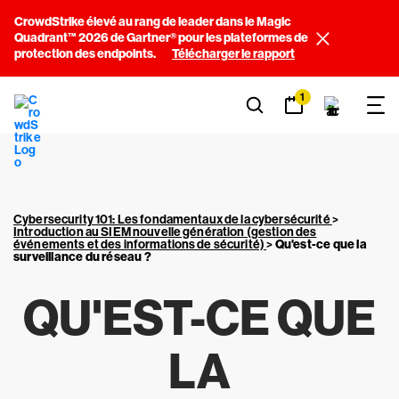
CrowdStrike élevé au rang de leader dans le Magic
Quadrant™ 2026 de Gartner® pour les plateformes de
protection des endpoints.
Télécharger le rapport
1
Cybersecurity 101: Les fondamentaux de la cybersécurité
>
Introduction au SIEM nouvelle génération (gestion des
événements et des informations de sécurité)
>
Qu'est-ce que la
surveillance du réseau ?
QU'EST-CE QUE
LA