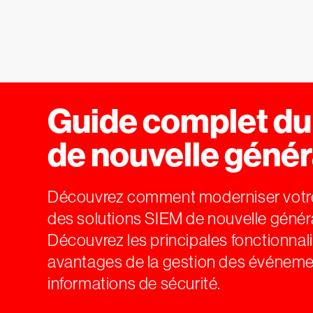
Guide complet d
de nouvelle génér
Découvrez comment moderniser vot
des solutions SIEM de nouvelle génér
Découvrez les principales fonctionnali
avantages de la gestion des événeme
informations de sécurité.