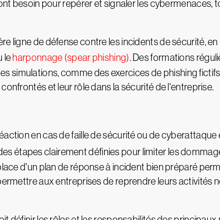
 ont besoin pour repérer et signaler les cybermenaces, to
e ligne de défense contre les incidents de sécurité, en 
 le
harponnage (spear phishing)
. Des formations réguliè
 simulations, comme des exercices de phishing fictifs,
onfrontés et leur rôle dans la sécurité de l'entreprise.
éaction en cas de faille de sécurité ou de cyberattaque 
des étapes clairement définies pour limiter les dommag
 place d'un plan de réponse à incident bien préparé per
 permettre aux entreprises de reprendre leurs activités 
t définir les rôles et les responsabilités des principaux