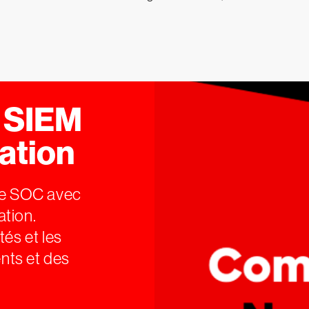
u SIEM
ation
re SOC avec
ation.
tés et les
nts et des