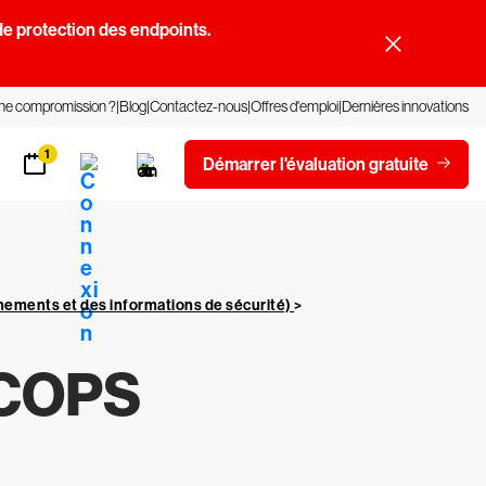
e protection des endpoints.
une compromission ?
Blog
Contactez-nous
Offres d'emploi
Dernières innovations
1
Démarrer l'évaluation gratuite
nements et des informations de sécurité)
>
ECOPS