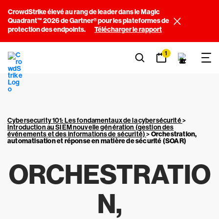
CrowdStrike élevé au rang de leader dans le Magic
Quadrant™ 2026 de Gartner® pour les plateformes de
protection des endpoints.
Télécharger le rapport
1
Cybersecurity 101: Les fondamentaux de la cybersécurité
>
Introduction au SIEM nouvelle génération (gestion des
événements et des informations de sécurité)
>
Orchestration,
automatisation et réponse en matière de sécurité (SOAR)
ORCHESTRATIO
N,