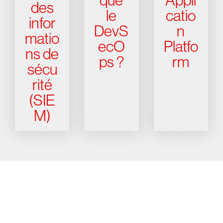
que
Appli
des
le
catio
infor
DevS
n
matio
ecO
Platfo
ns de
ps ?
rm
sécu
rité
(SIE
M)
Essayez CrowdStrike gratuitement
pendant 15 jours