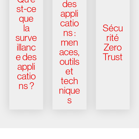
des
st-ce
appli
que
catio
la
Sécu
ns :
surve
rité
men
illanc
Zero
aces,
e des
Trust
outils
appli
et
catio
tech
ns ?
nique
s