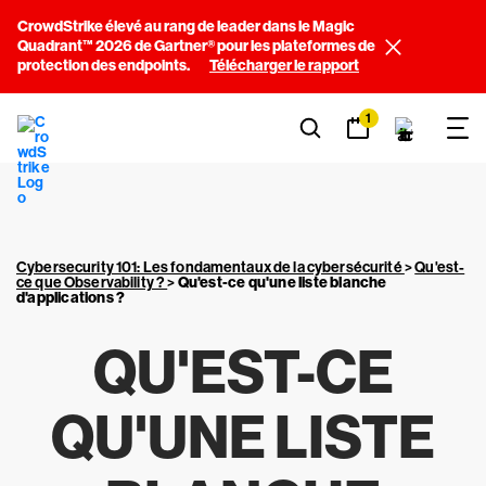
CrowdStrike élevé au rang de leader dans le Magic
Quadrant™ 2026 de Gartner® pour les plateformes de
protection des endpoints.
Télécharger le rapport
1
Cybersecurity 101: Les fondamentaux de la cybersécurité
>
Qu'est-
ce que Observability ?
>
Qu'est-ce qu'une liste blanche
d'applications ?
QU'EST-CE
QU'UNE LISTE