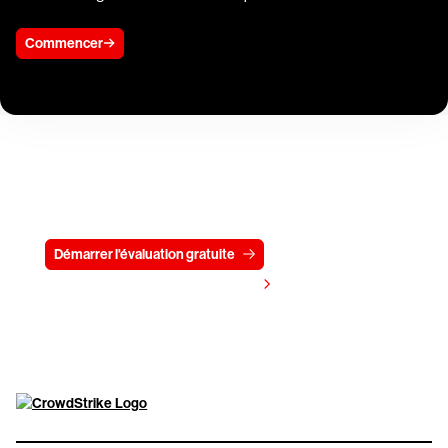
Commencer
Essayez CrowdStrike gratuitement
pendant 15 jours
Démarrer l'évaluation gratuite
Contactez-nous
Voir les tarifs