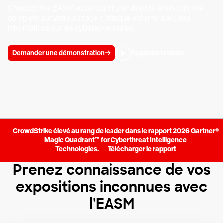
CrowdStrike EASM vous fournit une visibilité et un contrôle
complets sur votre surface d'attaque externe avec des
informations sur les cyberadversaires.
Demander une démonstration
Regarder la vidéo
CrowdStrike élevé au rang de leader dans le rapport 2026 Gartner®
Magic Quadrant™ for Cyberthreat Intelligence
Technologies.
Télécharger le rapport
Prenez connaissance de vos
expositions inconnues avec
l'EASM