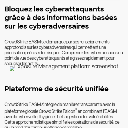
Bloquez les cyberattaquants
grâce à des informations basées
sur les cyberadversaires
CrowdStrike EASM se démarque par ses renseignements
approfondis sur les cyberadversaires qui permettent une
priorisation précise des risques. Comprenez les cybermenaces du
point de vue des cyberattaquants et agissez rapidement pour
sécuriser les actifs.
Plateforme de sécurité unifiée
CrowdStrike EASM s'intègre de manière transparente avec la
®
plateforme globale CrowdStrike Falcon
en combinant l'EASM
avec la cyberveille, l'hygiène IT et la gestion des vulnérabilités.
Cette approche holistique simplifie les opérations de sécurité, ce
qui la rend d'autant plus efficace et rentable.