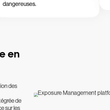
dangereuses.
le en
ction des
ntégrée de
e sur les