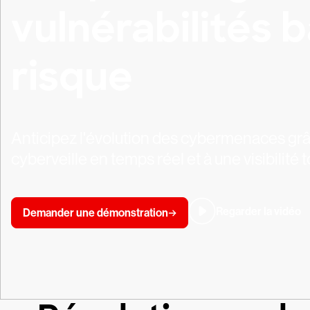
vulnérabilités b
risque
Anticipez l'évolution des cybermenaces grâce
cyberveille en temps réel et à une visibilité t
Regarder la vidéo
Demander une démonstration