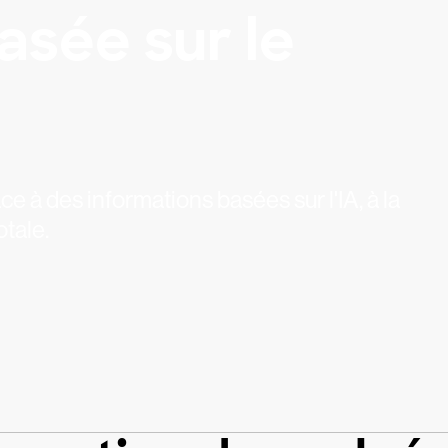
asée sur le
 à des informations basées sur l'IA, à la
otale.