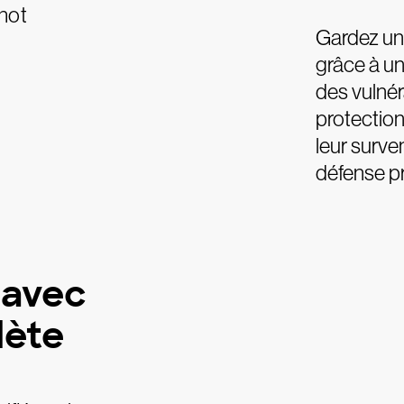
Gardez un
grâce à un
des vulnér
protectio
leur surve
défense pr
 avec
lète