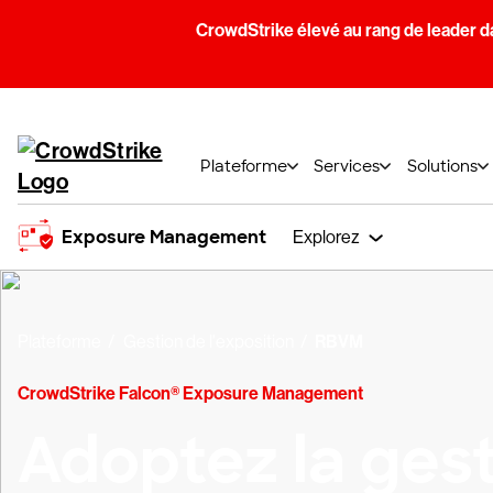
CrowdStrike élevé au rang de leader d
Plateforme
Services
Solutions
Exposure Management
Explorez
Plateforme
Gestion de l'exposition
RBVM
CrowdStrike Falcon® Exposure Management
Adoptez la ges