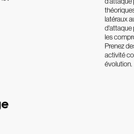
d'attaque 
théorique
latéraux a
d'attaque 
les compro
Prenez des
activité 
évolution.
ge