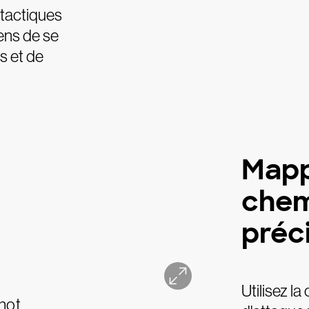
 tactiques
ens de se
s et de
Mapp
chem
préc
Utilisez l