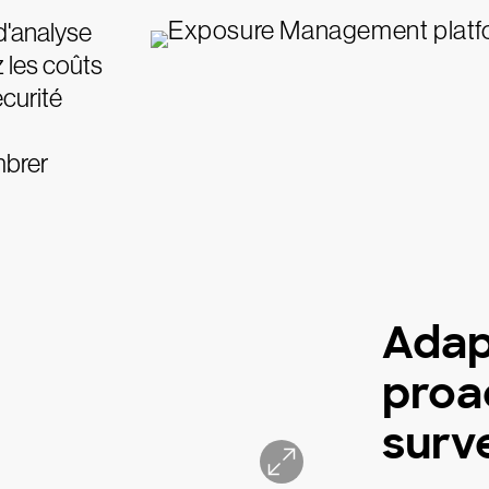
d'analyse
z les coûts
curité
brer
Adap
proa
surv