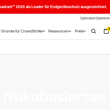
uadrant™ 2026 als Leader für Endgeräteschutz ausgezeichnet.
Opfer einer Datenkom
1
Gründe für CrowdStrike
Ressourcen
Preis
 risikobasierten