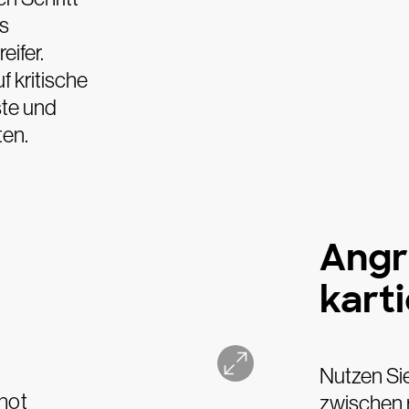
s
eifer.
f kritische
ste und
ten.
Angr
kart
Nutzen Sie
zwischen 