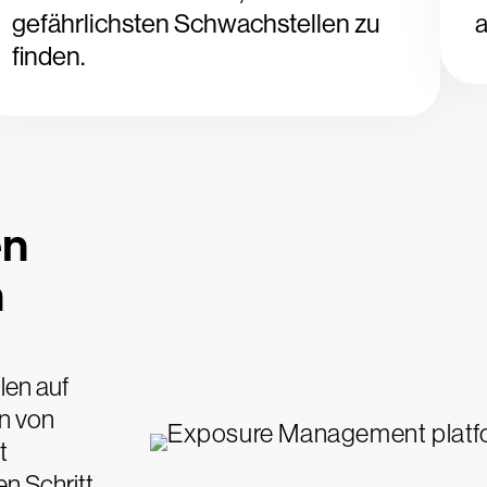
gefährlichsten Schwachstellen zu
a
finden.
en
n
len auf
n von
t
en Schritt