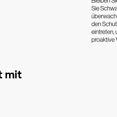
Bleiben S
Sie Schwac
überwache
den Schutz
eintreten,
proaktive 
t mit