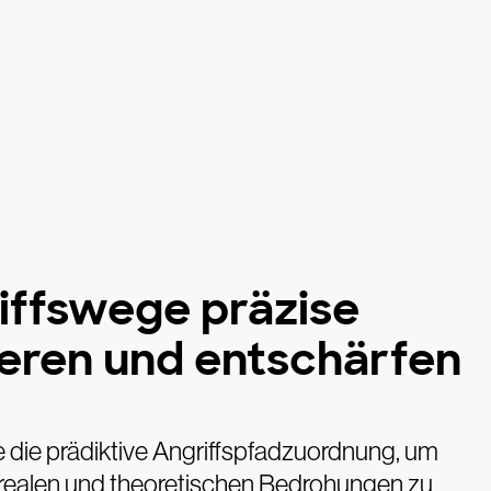
iffswege präzise
ieren und entschärfen
 die prädiktive Angriffspfadzuordnung, um
realen und theoretischen Bedrohungen zu