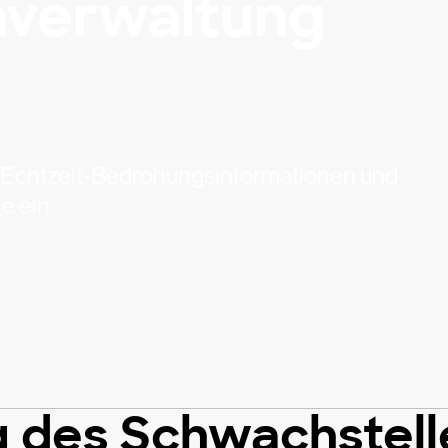
nverwaltung
, Echtzeit-Bedrohungsinformationen und
e ein.
ng des Schwachste