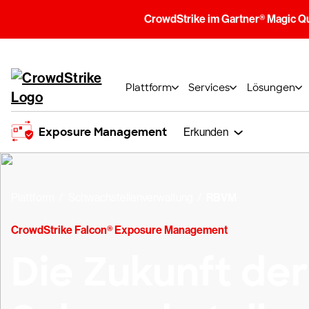
CrowdStrike im Gartner® Magic Q
Plattform
Services
Lösungen
Exposure Management
Erkunden
Plattform
Schwachstellenverwaltung
RBVM
CrowdStrike Falcon® Exposure Management
Die Zukunft der