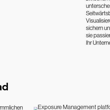
unterschei
Seitwärts
Visualisie
sichern u
sie passie
Ihr Unter
ad
kömmlichen