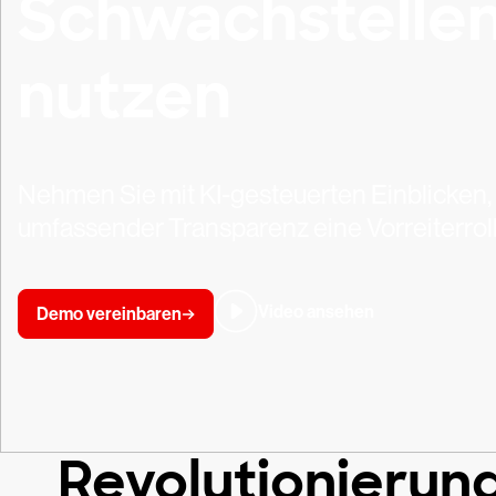
Schwachstelle
nutzen
Nehmen Sie mit KI-gesteuerten Einblicken
umfassender Transparenz eine Vorreiterroll
Video ansehen
Demo vereinbaren
Revolutionieru