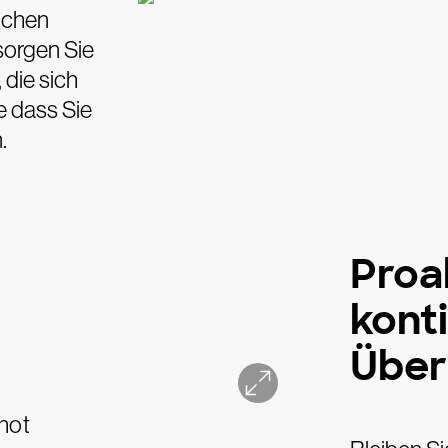
lichen
sorgen Sie
 die sich
 dass Sie
.
Proa
konti
Übe