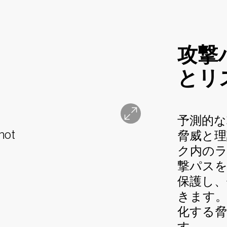
攻撃
とリ
予測的
脅威と理
ク内の
撃パス
保護し
きます。
化する
す。