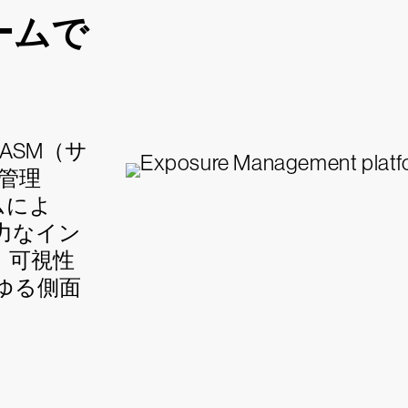
ームで
ASM（サ
管理
ムによ
強力なイン
、可視性
ゆる側面