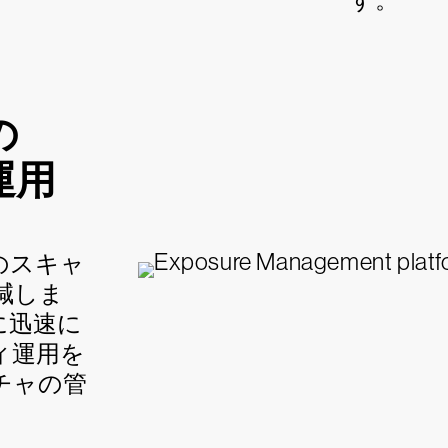
の
運用
のスキャ
減しま
に迅速に
ィ運用を
チャの管