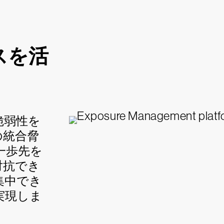
スを活
脆弱性を
の統合脅
一歩先を
対抗でき
集中でき
実現しま