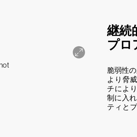
継続
プロ
脆弱性
より脅威
チによ
制に入
ティと