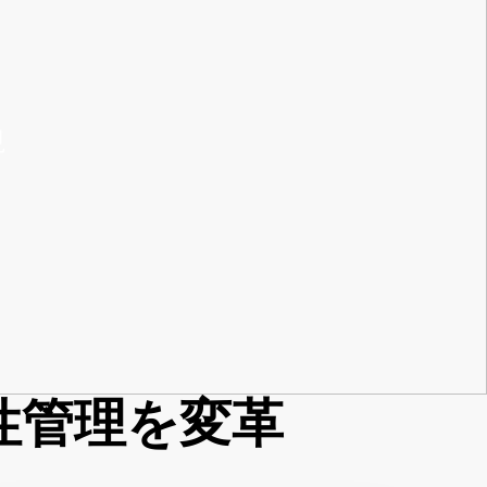
視
性管理を変革