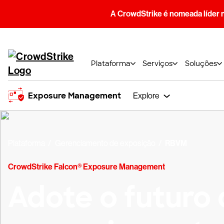
A CrowdStrike é nomeada líder 
Plataforma
Serviços
Soluções
Exposure Management
Explore
Plataforma
Gerenciamento de exposição
RBVM
CrowdStrike Falcon® Exposure Management
Adote o futuro