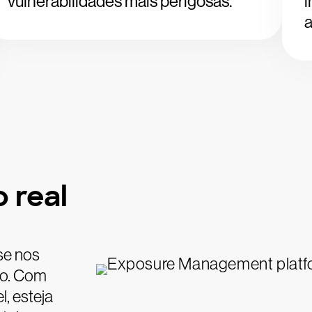
vulnerabilidades mais perigosas.
i
 real
ase nos
io. Com
l, esteja