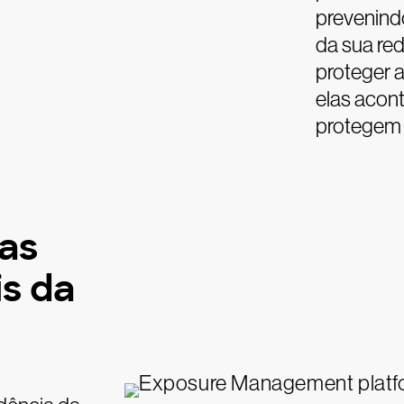
prevenind
da sua red
proteger a
elas acon
protegem 
as
s da