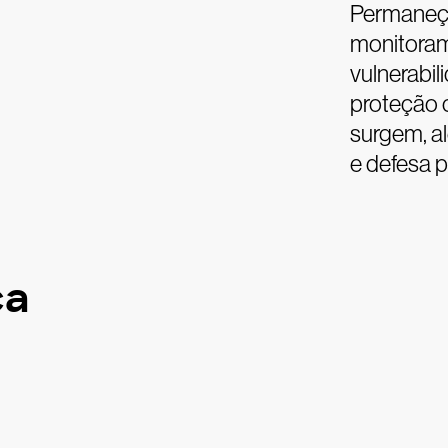
Permaneça
monitoram
vulnerabi
proteção 
surgem, a
e defesa p
ça