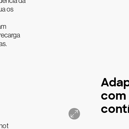
dência da
nua os
tam
recarga
as.
Adap
com 
cont