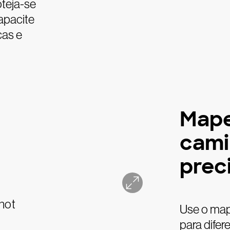
oteja-se
apacite
cas e
Mape
cami
prec
Use o map
para difer