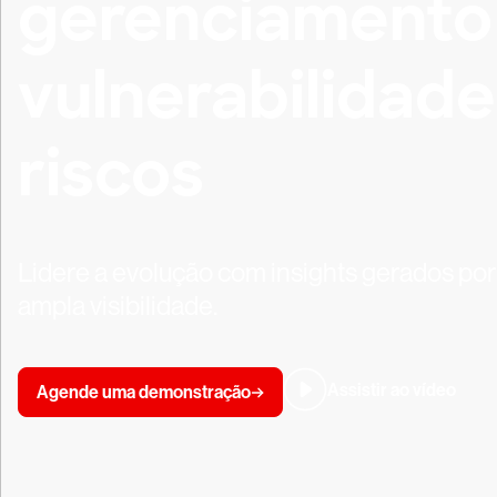
gerenciamento
vulnerabilidad
riscos
Lidere a evolução com insights gerados por
ampla visibilidade.
Assistir ao vídeo
Agende uma demonstração