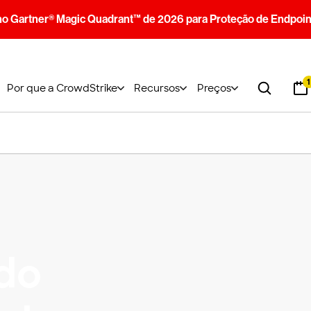
no Gartner® Magic Quadrant™ de 2026 para Proteção de Endpoin
1
Por que a CrowdStrike
Recursos
Preços
 do