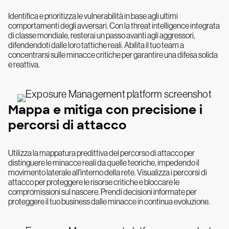
Identifica e prioritizza le vulnerabilità in base agli ultimi
comportamenti degli avversari. Con la threat intelligence integrata
di classe mondiale, resterai un passo avanti agli aggressori,
difendendoti dalle loro tattiche reali. Abilita il tuo team a
concentrarsi sulle minacce critiche per garantire una difesa solida
e reattiva.
Mappa e mitiga con precisione i
percorsi di attacco
Utilizza la mappatura predittiva del percorso di attacco per
distinguere le minacce reali da quelle teoriche, impedendo il
movimento laterale all'interno della rete. Visualizza i percorsi di
attacco per proteggere le risorse critiche e bloccare le
compromissioni sul nascere. Prendi decisioni informate per
proteggere il tuo business dalle minacce in continua evoluzione.