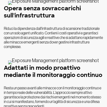
Opera senza sovraccarichi
sull'infrastruttura
Riduci la dipendenza dall'infrastruttura di scansione tradizionale
con un solo agent unificato. Contieni i costi operativi e garantisci
operazioni di sicurezza agili e reattive che si adattano rapidamente
alle minacce emergenti senza dover gestire infrastrutture
complesse.
Adattati in modo proattivo
mediante il monitoraggio continuo
Resta un passo avanti alle minacce con il monitoraggio continuo e
in tempo reale delle vulnerabilità. L'approccio sempre attivo
garantisce la protezione dai rischi emergenti nel momento stesso
in cui si manifestano, fornendo un'agilità di sicurezza e una difesa
proattiva senza precedenti.