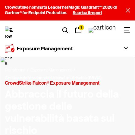
CrowdStrike nominata Leader nel Magic Quadrant™ 2026 di
Gartner® for Endpoint Protection.
Scarica il report
1
Exposure Management
Piattaforma
Exposure Management
Gestione delle vulnerabilità basata sul rischio (RBVM)
CrowdStrike Falcon® Exposure Management
Abbraccia il futuro della
gestione delle
vulnerabilità basata sul
rischio