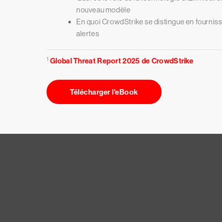
nouveau modèle
En quoi CrowdStrike se distingue en fourniss
alertes
1
Global Threat Report 2025 de CrowdStrike
Télécharger l'eBook