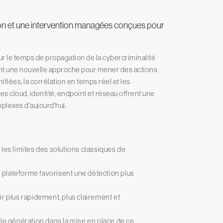
on et une intervention managées conçues pour
le temps de propagation de la cybercriminalité
ent une nouvelle approche pour mener des actions
ées, la corrélation en temps réel et les
s cloud, identité, endpoint et réseau offrent une
plexes d'aujourd'hui.
les limites des solutions classiques de
plateforme favorisent une détection plus
r plus rapidement, plus clairement et
lle génération dans la mise en place de ce