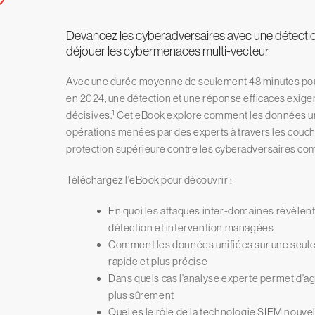
Devancez les cyberadversaires avec une détecti
déjouer les cybermenaces multi-vecteur
Avec une durée moyenne de seulement 48 minutes pour 
en 2024, une détection et une réponse efficaces exig
1
décisives.
Cet eBook explore comment les données unifi
opérations menées par des experts à travers les couche
protection supérieure contre les cyberadversaires com
Téléchargez l'eBook pour découvrir :
En quoi les attaques inter-domaines révèlent 
détection et intervention managées
Comment les données unifiées sur une seule 
rapide et plus précise
Dans quels cas l'analyse experte permet d'agi
plus sûrement
Quel es le rôle de la technologie SIEM nouve