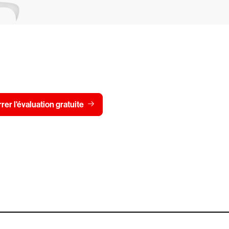
dStrike gratuitement pen
Voir les t
er l'évaluation gratuite
Contactez-nous