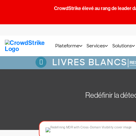
CrowdStrike élevé au rang de leader d
Plateforme
Services
Solutions
LIVRES BLANCS
|
RE
Redéfinir la déte