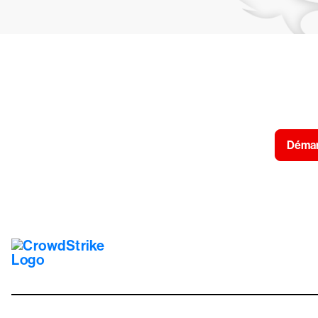
Essayez Crow
Démarr