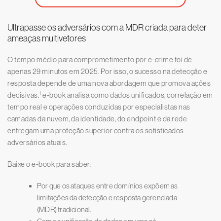
Ultrapasse os adversários com a MDR criada para deter
ameaças multivetores
O tempo médio para comprometimento por e-crime foi de
apenas 29 minutos em 2025. Por isso, o sucesso na detecção e
resposta depende de uma nova abordagem que promova ações
1
decisivas.
e-book analisa como dados unificados, correlação em
tempo real e operações conduzidas por especialistas nas
camadas da nuvem, da identidade, do endpoint e da rede
entregam uma proteção superior contra os sofisticados
adversários atuais.
Baixe o e-book para saber:
Por que os ataques entre domínios expõem as
limitações da detecção e resposta gerenciada
(MDR) tradicional.