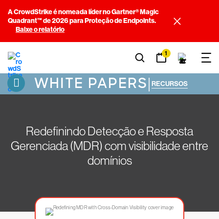
A CrowdStrike é nomeada líder no Gartner® Magic
Quadrant™ de 2026 para Proteção de Endpoints.
Baixe o relatório
1
WHITE PAPERS
|
RECURSOS
Redefinindo Detecção e Resposta
Gerenciada (MDR) com visibilidade entre
domínios