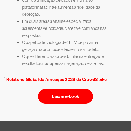
Como a unificação de dados em uma só
plataforma facilita e aumenta a fidelidade da
detecção.
Em quais áreas a análise especializada
acrescenta velocidade, clareza e confiança nas
respostas.
O papel da tecnologia de SIEM de próxima
geração na promoção desse novo modelo.
O que diferencia a CrowdStrike na entrega de
resultados, não apenas na geração de alertas.
1
Relatório Global de Ameaças 2026 da CrowdStrike
Baixar e-book