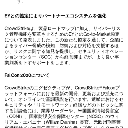
す。
EYとの協定によりパートナーエコシステムを強化
CrowdStrikeは、製品ロードマップに加え、サイバーリス
ク管理機能を変革させるためのEYとのGo-to-Market協定
について発表しました。この新たな協定を通して、企業に
よるサイバー脅威の検知、防御および対応を支援するほ
か、リスクに関する知見を提供し、セキュリティオペレー
ションセンター（SOC）から経営陣までが、より良い事
業判断を下すサポートをします。
Fal.Con 2020について
CrowdStrikeのエグゼクティブが、CrowdStrike® Falconプ
ラットフォームにおける最新の開発、更新および拡充につ
いて、オンラインで基調演説を行います。選挙におけるセ
キュリティや「リモートワーク」経済などのトピックに関
する討論会には、業界リーダーや、米国国家情報長官室
（ODNI）、国家防諜安全保障センター（NCSC）のウィ
リアム・エバニナ（William Evanina）長官、元欧州刑事警
察機構サイバー責任者兼エグゼクティブディレクターのロ