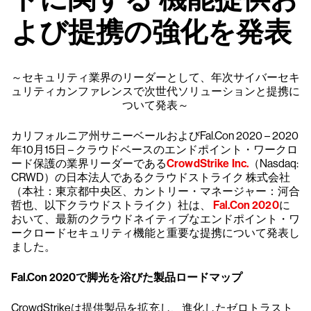
よび提携の強化を発表
～セキュリティ業界のリーダーとして、年次サイバーセキ
ュリティカンファレンスで次世代ソリューションと提携に
ついて発表～
カリフォルニア州サニーベールおよびFal.Con 2020 – 2020
年10月15日 – クラウドベースのエンドポイント・ワークロ
ード保護の業界リーダーである
CrowdStrike Inc.
（Nasdaq:
CRWD）の日本法人であるクラウドストライク 株式会社
（本社：東京都中央区、カントリー・マネージャー：河合
哲也、以下クラウドストライク）社は、
Fal.Con 2020
に
おいて、最新のクラウドネイティブなエンドポイント・ワ
ークロードセキュリティ機能と重要な提携について発表し
ました。
Fal.Con 2020で脚光を浴びた製品ロードマップ
CrowdStrikeは提供製品を拡充し、進化したゼロトラスト