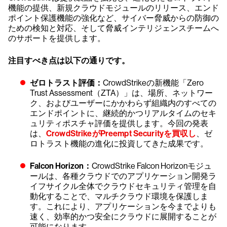
機能の提供、新規クラウドモジュールのリリース、エンド
ポイント保護機能の強化など、サイバー脅威からの防御の
ための検知と対応、そして脅威インテリジェンスチームへ
のサポートを提供します。
注目すべき点は以下の通りです。
ゼロトラスト評価：
CrowdStrikeの新機能「Zero
Trust Assessment（ZTA）」は、場所、ネットワー
ク、およびユーザーにかかわらず組織内のすべての
エンドポイントに、継続的かつリアルタイムのセキ
ュリティポスチャ評価を提供します。今回の発表
は、
CrowdStrikeがPreempt Securityを買収し
、ゼ
ロトラスト機能の進化に投資してきた成果です。
Falcon Horizon：
CrowdStrike Falcon Horizonモジュ
ールは、各種クラウドでのアプリケーション開発ラ
イフサイクル全体でクラウドセキュリティ管理を自
動化することで、マルチクラウド環境を保護しま
す。これにより、アプリケーションを今までよりも
速く、効率的かつ安全にクラウドに展開することが
可能になります。