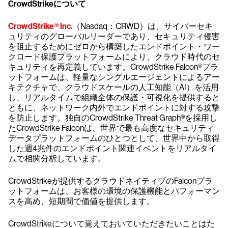
CrowdStrikeについて
CrowdStrike® Inc.
（Nasdaq：CRWD）は、サイバーセキ
ュリティのグローバルリーダーであり、セキュリティ侵害
を阻止するためにゼロから構築したエンドポイント・ワー
クロード保護プラットフォームにより、クラウド時代のセ
キュリティを再定義しています。CrowdStrike Falcon®プラ
ットフォームは、軽量なシングルエージェントによるアー
キテクチャで、クラウドスケールの人工知能（AI）を活用
し、リアルタイムで組織全体の保護・可視化を提供すると
ともに、ネットワーク内外でエンドポイントに対する攻撃
を防止します。独自のCrowdStrike Threat Graph®を採用し
たCrowdStrike Falconは、世界で最も高度なセキュリティ
データプラットフォームのひとつとして、世界中から取得
した週4兆件のエンドポイント関連イベントをリアルタイ
ムで相関分析しています。
CrowdStrikeが提供するクラウドネイティブのFalconプラ
ットフォームは、お客様の環境の保護機能とパフォーマン
スを高め、短期間で価値を提供します。
CrowdStrikeについて覚えておいていただきたいことはた