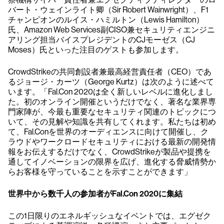
バート・ウェインライト卿（Sir Robert Wainwright）、F1
チャンピオンのルイス・ハミルトン（Lewis Hamilton）
氏、Amazon Web Services副CISO兼セキュリティエンジニ
アリング担当バイスプレジデントのCJモーゼス（CJ
Moses）氏といった注目のゲストも参加します。
CrowdStrikeの共同創設者兼最高経営責任者（CEO）であ
るジョージ・カーツ（George Kurtz）は次のように述べて
います。「Fal.Con 2020は全く新しいレベルに進化しまし
た。初のオンライン開催というだけでなく、著名な業界専
門家陣が、今最も重要なセキュリティ関連のトピックにつ
いて、その見解や知識を共有してくれます。私たちは初め
て、Fal.Conを世界のオーディエンスに向けて開催し、ク
ラウドやワークロードセキュリティにおける最新の開発情
報をお伝えするだけでなく、CrowdStrikeが製品や提携を
通してイノベーションの限界を広げ、進化する脅威情勢か
らお客様を守っていることを示すことができます」
世界中から数千人の参加者がFal.Con 2020に集結
この1日限りのエネルギッシュなイベントでは、エグゼク